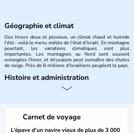
Géographie et climat
Des hivers doux et pluvieux, un climat chaud et humide
l'été : voilà le menu météo de l'état d'Israël. En montagne
pourtant, les variations climatiques sont plus
importantes. Les montagnes au Nord sont souvent
enneigées l'hiver, et Jérusalem peut connaître des chutes
de neige. Près de 8 millions d'Israéliens peuplent le pays.
Histoire et administration
L'Israël est un état de la partie est de la Méditerranée,
ayant proclamé son indépendance le 14 mai 1948. Israël
a décidé d'établir sa capitale à Jérusalem, mais Tel Aviv
reste le centre politique et économique du pays. Il est
peuplé majoritairement de juifs et connaît désormais un
Carnet de voyage
vrai essor économique dans le domaine des nouvelles
technologies.
L’épave d’un navire vieux de plus de 3 000