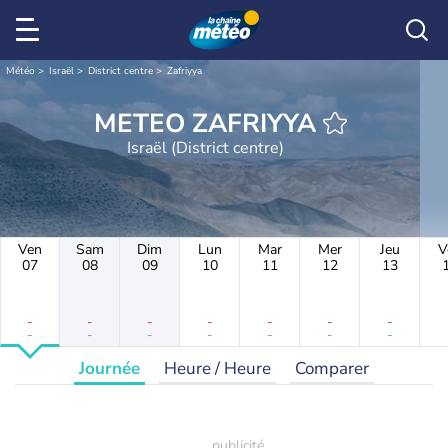
Météo
Israël
District centre
Zafriyya
METEO ZAFRIYYA
Israël (District centre)
Ven
Sam
Dim
Lun
Mar
Mer
Jeu
V
07
08
09
10
11
12
13
-
-
-
-
-
-
-
-
-
-
-
-
-
-
Journée
Heure / Heure
Comparer