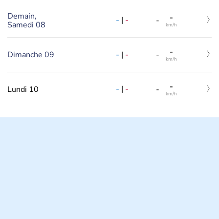
Demain,
-
-
|
-
-
Samedi 08
km/h
-
-
|
-
Dimanche 09
-
km/h
-
-
|
-
Lundi 10
-
km/h