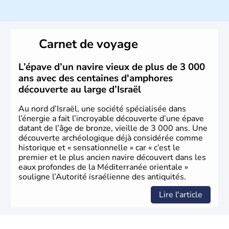
ayant proclamé son indépendance le 14 mai 1948. Israël
a décidé d'établir sa capitale à Jérusalem, mais Tel Aviv
reste le centre politique et économique du pays. Il est
peuplé majoritairement de juifs et connaît désormais un
Carnet de voyage
vrai essor économique dans le domaine des nouvelles
technologies.
L’épave d’un navire vieux de plus de 3 000
ans avec des centaines d'amphores
découverte au large d’Israël
Au nord d’Israël, une société spécialisée dans
l’énergie a fait l’incroyable découverte d’une épave
datant de l’âge de bronze, vieille de 3 000 ans. Une
découverte archéologique déjà considérée comme
historique et « sensationnelle » car « c’est le
premier et le plus ancien navire découvert dans les
eaux profondes de la Méditerranée orientale »
souligne l’Autorité israélienne des antiquités.
Lire l'article