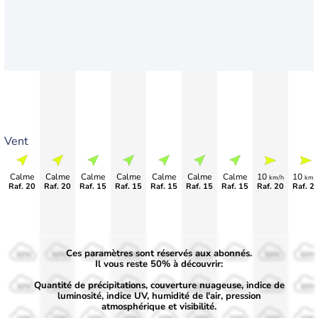
Vent
Calme
Calme
Calme
Calme
Calme
Calme
Calme
10
10
km/h
km/
Raf. 20
Raf. 20
Raf. 15
Raf. 15
Raf. 15
Raf. 15
Raf. 15
Raf. 20
Raf. 2
Ces paramètres sont réservés aux abonnés.
50%
50%
50%
50%
50%
50%
50%
50%
50%
Il vous reste 50% à découvrir:
Quantité de précipitations, couverture nuageuse, indice de
30%
30%
30%
30%
30%
30%
30%
30%
30%
luminosité, indice UV, humidité de l'air, pression
atmosphérique et visibilité.