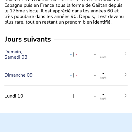
Espagne puis en France sous la forme de Gaëtan depuis
le 17ème siècle. Il est apprécié dans les années 60 et
très populaire dans les années 90. Depuis, il est devenu
plus rare, tout en restant un prénom bien identifié.
jours suivants
Demain,
-
-
|
-
-
Samedi 08
km/h
-
-
|
-
Dimanche 09
-
km/h
-
-
|
-
Lundi 10
-
km/h