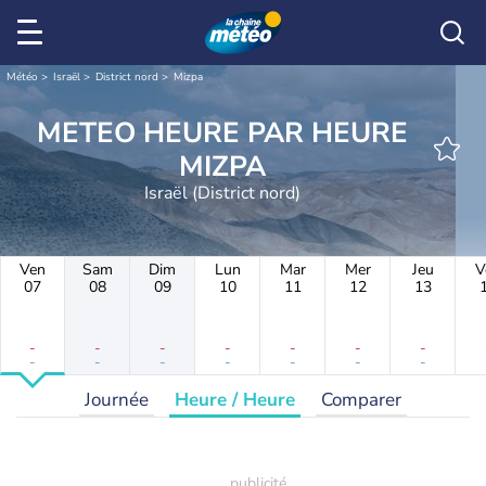
Météo
Israël
District nord
Mizpa
METEO HEURE PAR HEURE
MIZPA
Israël (District nord)
Ven
Sam
Dim
Lun
Mar
Mer
Jeu
V
07
08
09
10
11
12
13
-
-
-
-
-
-
-
-
-
-
-
-
-
-
Journée
Heure / Heure
Comparer