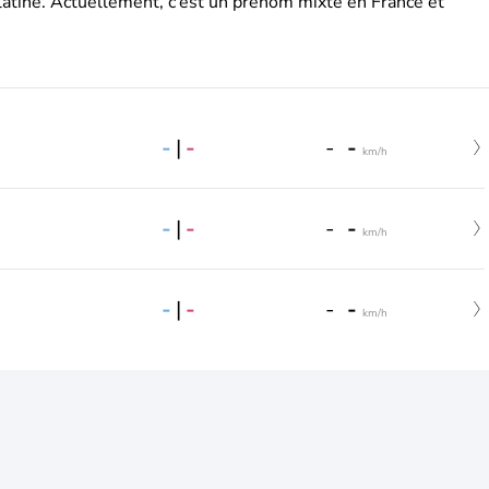
latine. Actuellement, c’est un prénom mixte en France et
-
|
-
-
-
km/h
-
|
-
-
-
km/h
-
|
-
-
-
km/h