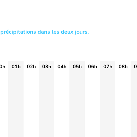
précipitations dans les deux jours.
0h
01h
02h
03h
04h
05h
06h
07h
08h
0