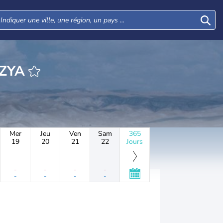
HEURE AMAZYA
Mer
Jeu
Ven
Sam
365
19
20
21
22
Jours
-
-
-
-
-
-
-
-