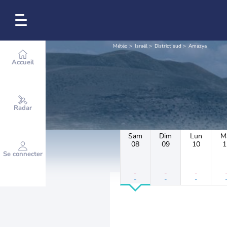
Météo
Israël
District sud
Amazya
Accueil
Radar
Sam
Dim
Lun
M
08
09
10
1
Se connecter
-
-
-
-
-
-