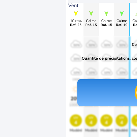
Vent
10
Calme
Calme
Calme
Ca
km/h
Raf. 25
Raf. 15
Raf. 15
Raf. 10
Ra
Ce
50%
50%
50%
50%
Quantité de précipitations, co
30%
30%
30%
30%
10%
10%
10%
10%
1900
1900
1900
1900
1
20%
20%
20%
20%
2
1000 lm
1000 lm
1000 lm
1000 lm
100
uv
uv
uv
uv
4
4
4
4
Modéré
Modéré
Modéré
Modéré
Mo