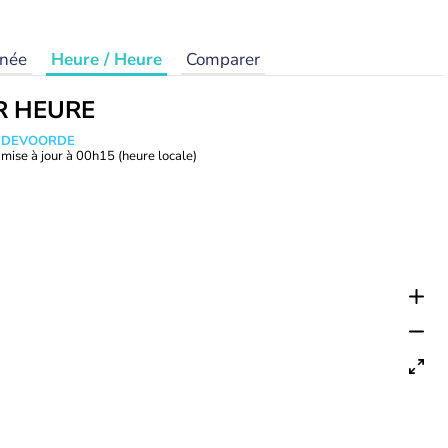
rnée
Heure / Heure
Comparer
R HEURE
ANDEVOORDE
mise à jour à
00h15
(heure locale)