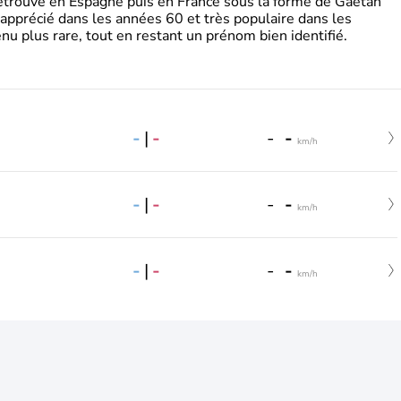
retrouve en Espagne puis en France sous la forme de Gaëtan
 apprécié dans les années 60 et très populaire dans les
nu plus rare, tout en restant un prénom bien identifié.
-
|
-
-
-
km/h
-
|
-
-
-
km/h
-
|
-
-
-
km/h