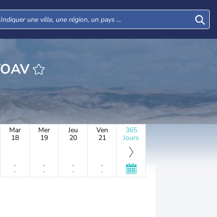
EURE SDE YOAV
Mar
Mer
Jeu
Ven
365
18
19
20
21
Jours
-
-
-
-
-
-
-
-