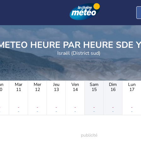
METEO HEURE PAR H
Israël (District sud)
un
Mar
Mer
Jeu
Ven
Sam
Dim
Lun
0
11
12
13
14
15
16
17
-
-
-
-
-
-
-
-
-
-
-
-
-
-
-
-