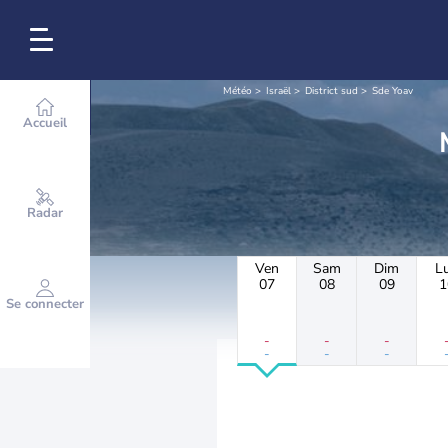
Météo
Israël
District sud
Sde Yoav
Accueil
Radar
Ven
Sam
Dim
L
07
08
09
1
Se connecter
-
-
-
-
-
-