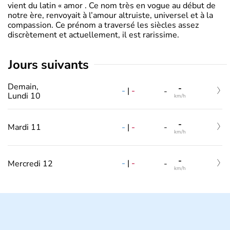
vient du latin « amor . Ce nom très en vogue au début de
notre ère, renvoyait à l’amour altruiste, universel et à la
compassion. Ce prénom a traversé les siècles assez
discrètement et actuellement, il est rarissime.
jours suivants
Demain,
-
-
|
-
-
Lundi 10
km/h
-
-
|
-
Mardi 11
-
km/h
-
-
|
-
Mercredi 12
-
km/h