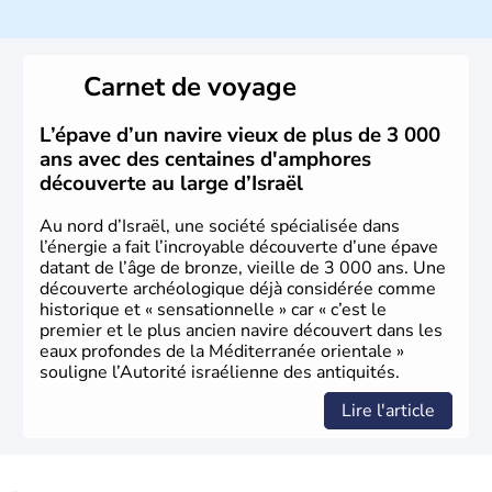
ayant proclamé son indépendance le 14 mai 1948. Israël
a décidé d'établir sa capitale à Jérusalem, mais Tel Aviv
reste le centre politique et économique du pays. Il est
peuplé majoritairement de juifs et connaît désormais un
Carnet de voyage
vrai essor économique dans le domaine des nouvelles
technologies.
L’épave d’un navire vieux de plus de 3 000
ans avec des centaines d'amphores
découverte au large d’Israël
Au nord d’Israël, une société spécialisée dans
l’énergie a fait l’incroyable découverte d’une épave
datant de l’âge de bronze, vieille de 3 000 ans. Une
découverte archéologique déjà considérée comme
historique et « sensationnelle » car « c’est le
premier et le plus ancien navire découvert dans les
eaux profondes de la Méditerranée orientale »
souligne l’Autorité israélienne des antiquités.
Lire l'article