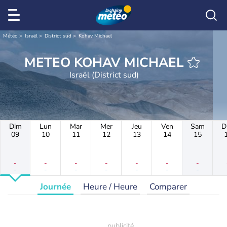
Météo
Israël
District sud
Kohav Michael
METEO KOHAV MICHAEL
Israël (District sud)
Dim
Lun
Mar
Mer
Jeu
Ven
Sam
D
09
10
11
12
13
14
15
-
-
-
-
-
-
-
-
-
-
-
-
-
-
Journée
Heure / Heure
Comparer