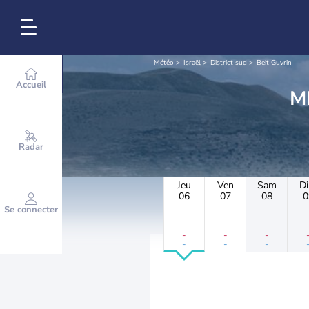
Météo
Israël
District sud
Beit Guvrin
Accueil
Radar
Jeu
Ven
Sam
D
06
07
08
0
Se connecter
-
-
-
-
-
-