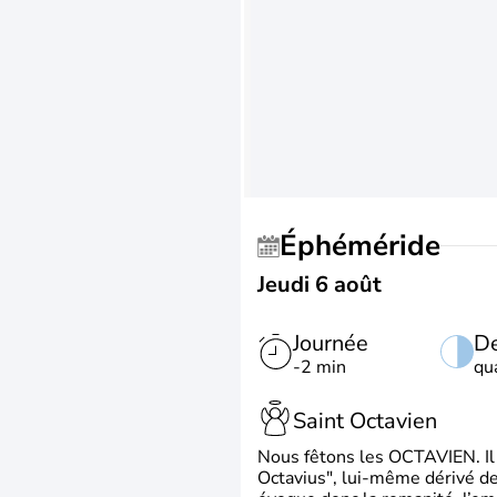
Éphéméride
Jeudi 6 août
Journée
De
-2 min
qu
Saint Octavien
Nous fêtons les OCTAVIEN. Il v
Octavius", lui-même dérivé de 