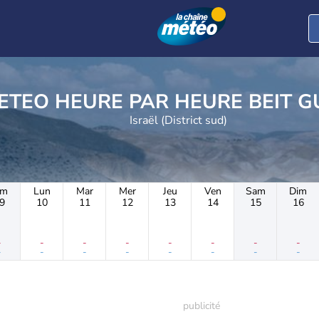
METEO HEURE PAR HE
Israël (District sud)
im
Lun
Mar
Mer
Jeu
Ven
Sam
Dim
9
10
11
12
13
14
15
16
-
-
-
-
-
-
-
-
-
-
-
-
-
-
-
-