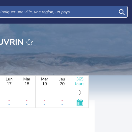
URE BEIT GUVRIN
Lun
Mar
Mer
Jeu
365
17
18
19
20
Jours
-
-
-
-
-
-
-
-