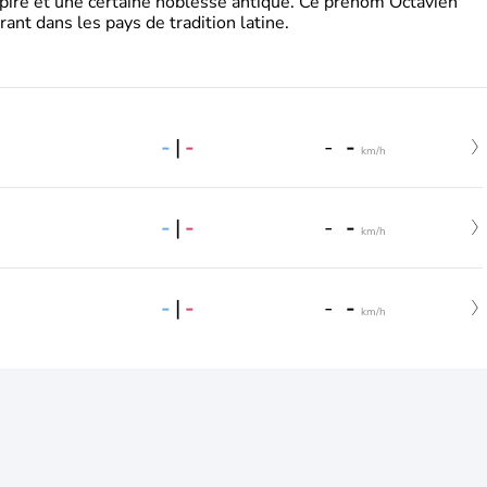
pire et une certaine noblesse antique. Ce prénom Octavien
rant dans les pays de tradition latine.
-
|
-
-
-
km/h
-
|
-
-
-
km/h
-
|
-
-
-
km/h