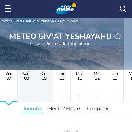
Météo
Israël
District de Jérusalem
Giv'at Yeshayahu
METEO GIV'AT YESHAYAHU
Israël (District de Jérusalem)
Ven
Sam
Dim
Lun
Mar
Mer
Jeu
V
07
08
09
10
11
12
13
-
-
-
-
-
-
-
-
-
-
-
-
-
-
Journée
Heure / Heure
Comparer