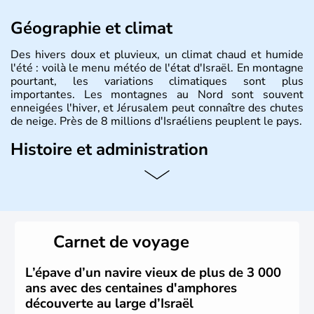
Géographie et climat
Des hivers doux et pluvieux, un climat chaud et humide
l'été : voilà le menu météo de l'état d'Israël. En montagne
pourtant, les variations climatiques sont plus
importantes. Les montagnes au Nord sont souvent
enneigées l'hiver, et Jérusalem peut connaître des chutes
de neige. Près de 8 millions d'Israéliens peuplent le pays.
Histoire et administration
L'Israël est un état de la partie est de la Méditerranée,
ayant proclamé son indépendance le 14 mai 1948. Israël
a décidé d'établir sa capitale à Jérusalem, mais Tel Aviv
reste le centre politique et économique du pays. Il est
peuplé majoritairement de juifs et connaît désormais un
Carnet de voyage
vrai essor économique dans le domaine des nouvelles
technologies.
L’épave d’un navire vieux de plus de 3 000
ans avec des centaines d'amphores
découverte au large d’Israël