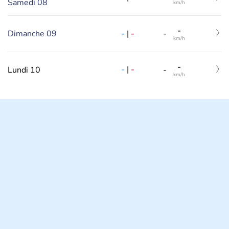
Samedi 08
km/h
-
-
|
-
Dimanche 09
-
km/h
-
-
|
-
Lundi 10
-
km/h