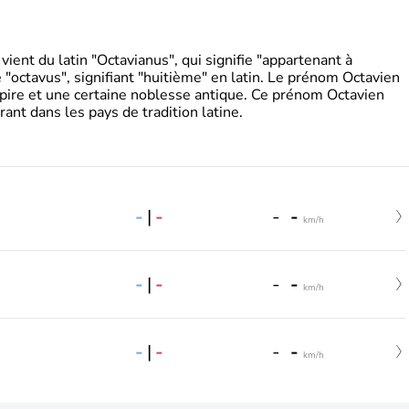
ient du latin "Octavianus", qui signifie "appartenant à
"octavus", signifiant "huitième" en latin. Le prénom Octavien
pire et une certaine noblesse antique. Ce prénom Octavien
rant dans les pays de tradition latine.
-
|
-
-
-
km/h
-
|
-
-
-
km/h
-
|
-
-
-
km/h