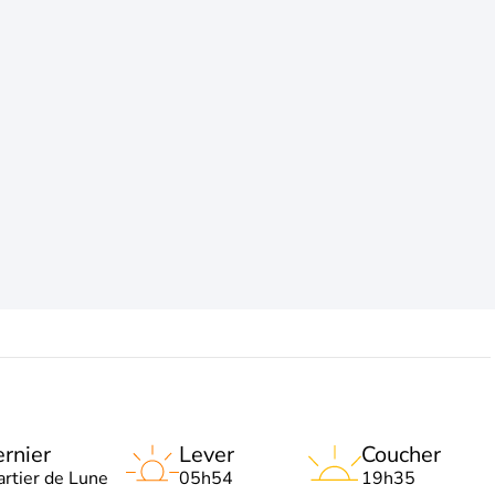
rnier
Lever
Coucher
artier de Lune
05h54
19h35