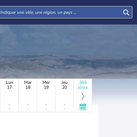
Lun
Mar
Mer
Jeu
365
17
18
19
20
Jours
-
-
-
-
-
-
-
-