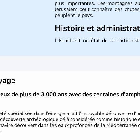
plus importantes. Les montagnes au
Jérusalem peut connaître des chutes 
peuplent le pays.
Histoire et administra
L'Israël est un état de la partie e
indépendance le 14 mai 1948. Israël a
mais Tel Aviv reste le centre polit
majoritairement de juifs et connaît 
domaine des nouvelles technologies.
oyage
vieux de plus de 3 000 ans avec des centaines d'amp
été spécialisée dans l’énergie a fait l’incroyable découverte d’
 découverte archéologique déjà considérée comme historique et 
 navire découvert dans les eaux profondes de la Méditerranée or
.