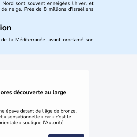
 Nord sont souvent enneigées l'hiver, et
de neige. Près de 8 millions d'Israéliens
tion
st de la Méditerranée, ayant proclamé son
 décidé d'établir sa capitale à Jérusalem,
ique et économique du pays. Il est peuplé
désormais un vrai essor économique dans le
hores découverte au large
une épave datant de l’âge de bronze,
« sensationnelle » car « c’est le
ientale » souligne l’Autorité