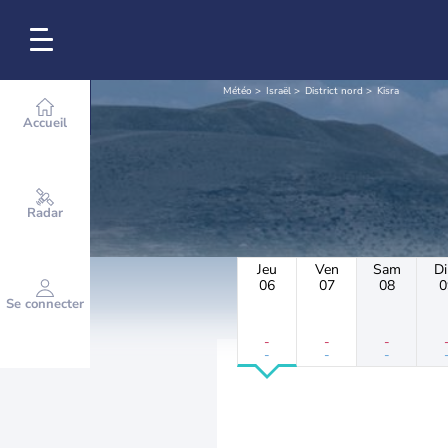
Météo
Israël
District nord
Kisra
Accueil
Radar
Jeu
Ven
Sam
D
06
07
08
0
Se connecter
-
-
-
-
-
-