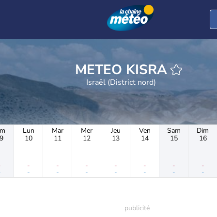
METEO KISRA
Israël (District nord)
im
Lun
Mar
Mer
Jeu
Ven
Sam
Dim
9
10
11
12
13
14
15
16
-
-
-
-
-
-
-
-
-
-
-
-
-
-
-
-