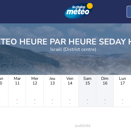
METEO HEURE PAR HE
Israël (District centre)
un
Mar
Mer
Jeu
Ven
Sam
Dim
Lun
0
11
12
13
14
15
16
17
-
-
-
-
-
-
-
-
-
-
-
-
-
-
-
-