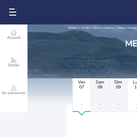
Météo
Israël
District centre
Seday Hemed
Accueil
Radar
Ven
Sam
Dim
L
07
08
09
1
Se connecter
-
-
-
-
-
-