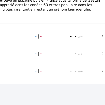
retrouve en Espagne puis en France sous la forme de Gaëtan
 apprécié dans les années 60 et très populaire dans les
nu plus rare, tout en restant un prénom bien identifié.
-
|
-
-
-
km/h
-
|
-
-
-
km/h
-
|
-
-
-
km/h