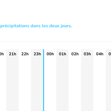
précipitations dans les deux jours.
0h
21h
22h
23h
00h
01h
02h
03h
04h
0