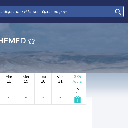
URE SEDAY HEMED
Mar
Mer
Jeu
Ven
365
18
19
20
21
Jours
-
-
-
-
-
-
-
-