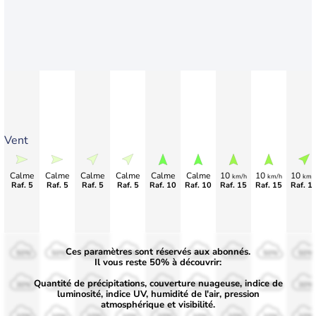
Vent
Calme
Calme
Calme
Calme
Calme
Calme
10
10
10
km/h
km/h
km/
Raf. 5
Raf. 5
Raf. 5
Raf. 5
Raf. 10
Raf. 10
Raf. 15
Raf. 15
Raf. 1
Ces paramètres sont réservés aux abonnés.
50%
50%
50%
50%
50%
50%
50%
50%
50%
Il vous reste 50% à découvrir:
Quantité de précipitations, couverture nuageuse, indice de
30%
30%
30%
30%
30%
30%
30%
30%
30%
luminosité, indice UV, humidité de l'air, pression
atmosphérique et visibilité.