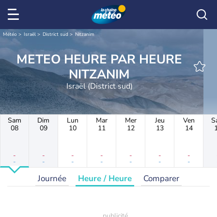
Météo
Israël
District sud
Nitzanim
METEO HEURE PAR HEURE
NITZANIM
Israël (District sud)
Sam
Dim
Lun
Mar
Mer
Jeu
Ven
S
08
09
10
11
12
13
14
-
-
-
-
-
-
-
-
-
-
-
-
-
-
Journée
Heure / Heure
Comparer