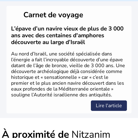
reste le centre politique et économique du pays. Il est
peuplé majoritairement de juifs et connaît désormais un
Carnet de voyage
vrai essor économique dans le domaine des nouvelles
technologies.
L’épave d’un navire vieux de plus de 3 000
ans avec des centaines d'amphores
découverte au large d’Israël
Au nord d’Israël, une société spécialisée dans
l’énergie a fait l’incroyable découverte d’une épave
datant de l’âge de bronze, vieille de 3 000 ans. Une
découverte archéologique déjà considérée comme
historique et « sensationnelle » car « c’est le
premier et le plus ancien navire découvert dans les
eaux profondes de la Méditerranée orientale »
souligne l’Autorité israélienne des antiquités.
Lire l'article
À proximité de
Nitzanim