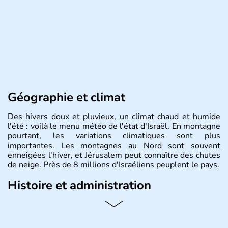
Géographie et climat
Des hivers doux et pluvieux, un climat chaud et humide
l'été : voilà le menu météo de l'état d'Israël. En montagne
pourtant, les variations climatiques sont plus
importantes. Les montagnes au Nord sont souvent
enneigées l'hiver, et Jérusalem peut connaître des chutes
de neige. Près de 8 millions d'Israéliens peuplent le pays.
Histoire et administration
L'Israël est un état de la partie est de la Méditerranée,
ayant proclamé son indépendance le 14 mai 1948. Israël
a décidé d'établir sa capitale à Jérusalem, mais Tel Aviv