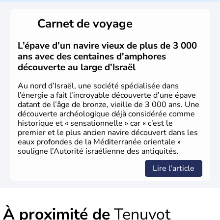
reste le centre politique et économique du pays. Il est
peuplé majoritairement de juifs et connaît désormais un
Carnet de voyage
vrai essor économique dans le domaine des nouvelles
technologies.
L’épave d’un navire vieux de plus de 3 000
ans avec des centaines d'amphores
découverte au large d’Israël
Au nord d’Israël, une société spécialisée dans
l’énergie a fait l’incroyable découverte d’une épave
datant de l’âge de bronze, vieille de 3 000 ans. Une
découverte archéologique déjà considérée comme
historique et « sensationnelle » car « c’est le
premier et le plus ancien navire découvert dans les
eaux profondes de la Méditerranée orientale »
souligne l’Autorité israélienne des antiquités.
Lire l'article
À proximité de
Tenuvot