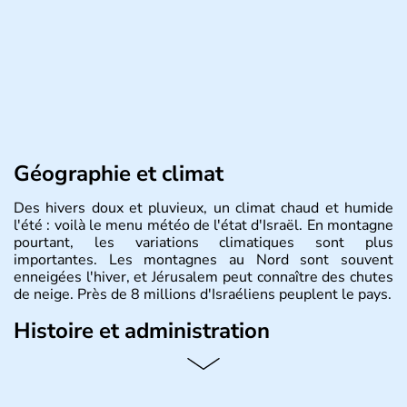
Géographie et climat
Des hivers doux et pluvieux, un climat chaud et humide
l'été : voilà le menu météo de l'état d'Israël. En montagne
pourtant, les variations climatiques sont plus
importantes. Les montagnes au Nord sont souvent
enneigées l'hiver, et Jérusalem peut connaître des chutes
de neige. Près de 8 millions d'Israéliens peuplent le pays.
Histoire et administration
L'Israël est un état de la partie est de la Méditerranée,
ayant proclamé son indépendance le 14 mai 1948. Israël
a décidé d'établir sa capitale à Jérusalem, mais Tel Aviv