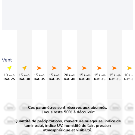
Vent
10
15
15
15
20
15
15
15
10
km/h
km/h
km/h
km/h
km/h
km/h
km/h
km/h
km/
Raf. 25
Raf. 30
Raf. 35
Raf. 35
Raf. 40
Raf. 40
Raf. 35
Raf. 35
Raf. 3
Ces paramètres sont réservés aux abonnés.
50%
50%
50%
50%
50%
50%
50%
50%
50%
Il vous reste 50% à découvrir:
Quantité de précipitations, couverture nuageuse, indice de
30%
30%
30%
30%
30%
30%
30%
30%
30%
luminosité, indice UV, humidité de l'air, pression
atmosphérique et visibilité.