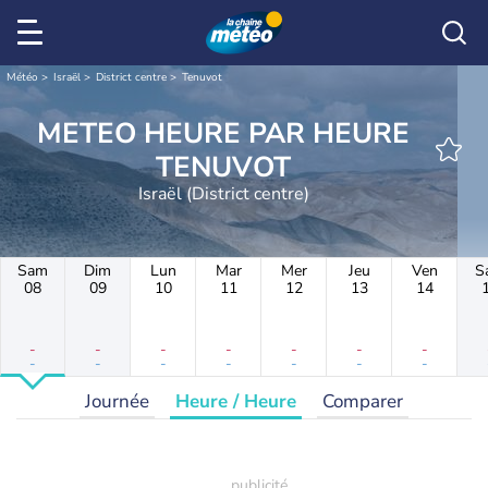
Météo
Israël
District centre
Tenuvot
METEO HEURE PAR HEURE
TENUVOT
Israël (District centre)
Sam
Dim
Lun
Mar
Mer
Jeu
Ven
S
08
09
10
11
12
13
14
-
-
-
-
-
-
-
-
-
-
-
-
-
-
Journée
Heure / Heure
Comparer