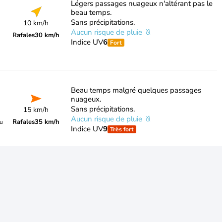
Légers passages nuageux n'altérant pas le
beau temps.
Sans précipitations.
10 km/h
Aucun risque de pluie
Rafales
30 km/h
Indice UV
6
Fort
Beau temps malgré quelques passages
nuageux.
Sans précipitations.
15 km/h
Aucun risque de pluie
Rafales
35 km/h
du
Indice UV
9
Très fort