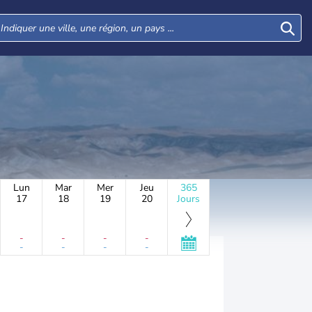
Lun
Mar
Mer
Jeu
365
17
18
19
20
Jours
-
-
-
-
-
-
-
-