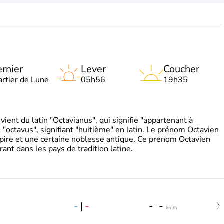
rnier
Lever
Coucher
artier de Lune
05h56
19h35
ient du latin "Octavianus", qui signifie "appartenant à
"octavus", signifiant "huitième" en latin. Le prénom Octavien
pire et une certaine noblesse antique. Ce prénom Octavien
rant dans les pays de tradition latine.
-
|
-
-
-
km/h