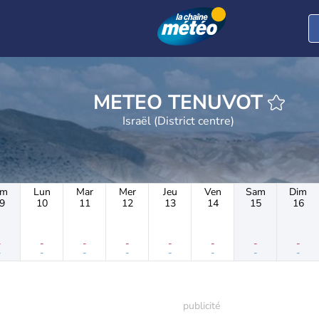
METEO TENUVOT
Israël (District centre)
im
Lun
Mar
Mer
Jeu
Ven
Sam
Dim
9
10
11
12
13
14
15
16
-
-
-
-
-
-
-
-
-
-
-
-
-
-
-
-