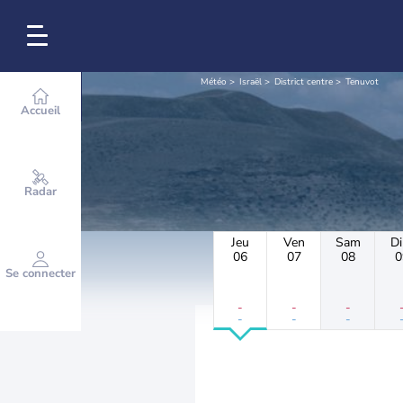
Météo
Israël
District centre
Tenuvot
Accueil
Radar
Jeu
Ven
Sam
D
06
07
08
0
Se connecter
-
-
-
-
-
-