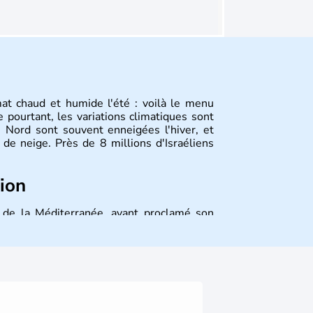
mat chaud et humide l'été : voilà le menu
 pourtant, les variations climatiques sont
 Nord sont souvent enneigées l'hiver, et
de neige. Près de 8 millions d'Israéliens
tion
st de la Méditerranée, ayant proclamé son
 décidé d'établir sa capitale à Jérusalem,
ique et économique du pays. Il est peuplé
désormais un vrai essor économique dans le