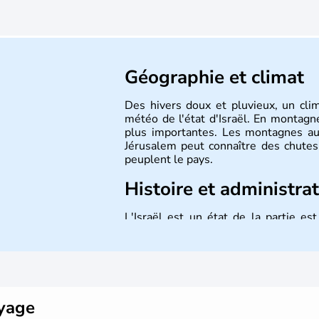
Géographie et climat
Des hivers doux et pluvieux, un cli
météo de l'état d'Israël. En montagne
plus importantes. Les montagnes au
Jérusalem peut connaître des chutes 
peuplent le pays.
Histoire et administra
L'Israël est un état de la partie e
indépendance le 14 mai 1948. Israël a
mais Tel Aviv reste le centre polit
majoritairement de juifs et connaît 
domaine des nouvelles technologies.
oyage