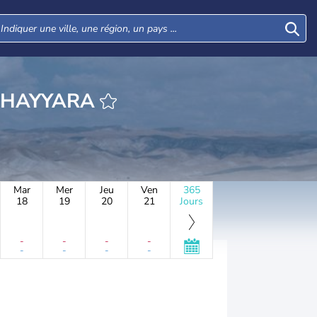
E NETIV HASHAYYARA
Mar
Mer
Jeu
Ven
365
18
19
20
21
Jours
-
-
-
-
-
-
-
-