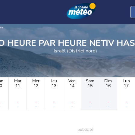
ra
METEO HEURE PAR HEUR
Israël (District nord)
un
Mar
Mer
Jeu
Ven
Sam
Dim
Lun
0
11
12
13
14
15
16
17
-
-
-
-
-
-
-
-
-
-
-
-
-
-
-
-