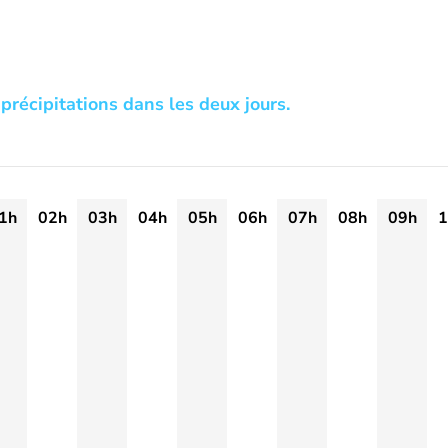
précipitations dans les deux jours.
1h
02h
03h
04h
05h
06h
07h
08h
09h
1