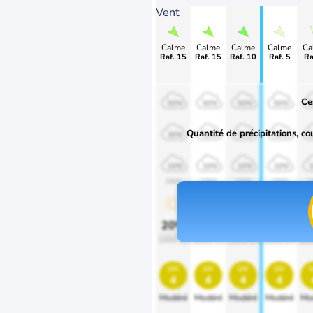
Vent
Calme
Calme
Calme
Calme
Ca
Raf. 15
Raf. 15
Raf. 10
Raf. 5
Ra
Ce
50%
50%
50%
50%
Quantité de précipitations, co
30%
30%
30%
30%
10%
10%
10%
10%
1900
1900
1900
1900
1
20%
20%
20%
20%
2
1000 lm
1000 lm
1000 lm
1000 lm
100
uv
uv
uv
uv
4
4
4
4
Modéré
Modéré
Modéré
Modéré
Mo