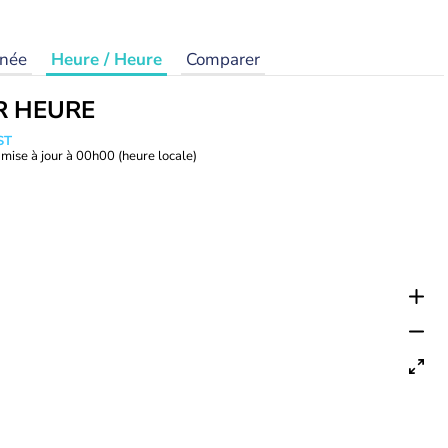
rnée
Heure / Heure
Comparer
R HEURE
ST
mise à jour à
00h00
(heure locale)