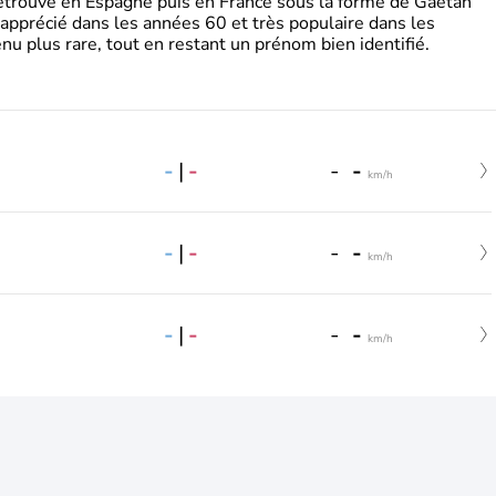
retrouve en Espagne puis en France sous la forme de Gaëtan
 apprécié dans les années 60 et très populaire dans les
nu plus rare, tout en restant un prénom bien identifié.
-
|
-
-
-
km/h
-
|
-
-
-
km/h
-
|
-
-
-
km/h