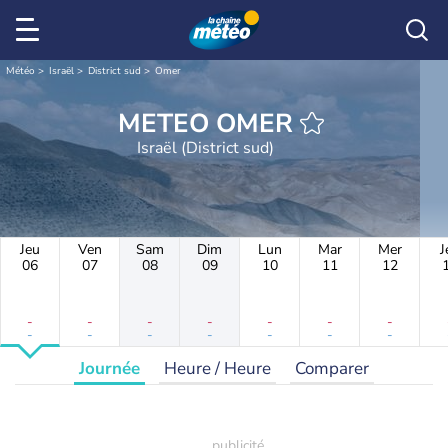
Météo
Israël
District sud
Omer
METEO OMER
Israël (District sud)
Jeu
Ven
Sam
Dim
Lun
Mar
Mer
J
06
07
08
09
10
11
12
-
-
-
-
-
-
-
-
-
-
-
-
-
-
Journée
Heure / Heure
Comparer