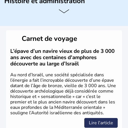
Histoire et administration
L'Israël est un état de la partie est de la Méditerranée,
ayant proclamé son indépendance le 14 mai 1948. Israël
a décidé d'établir sa capitale à Jérusalem, mais Tel Aviv
reste le centre politique et économique du pays. Il est
peuplé majoritairement de juifs et connaît désormais un
Carnet de voyage
vrai essor économique dans le domaine des nouvelles
technologies.
L’épave d’un navire vieux de plus de 3 000
ans avec des centaines d'amphores
découverte au large d’Israël
Au nord d’Israël, une société spécialisée dans
l’énergie a fait l’incroyable découverte d’une épave
datant de l’âge de bronze, vieille de 3 000 ans. Une
découverte archéologique déjà considérée comme
historique et « sensationnelle » car « c’est le
premier et le plus ancien navire découvert dans les
eaux profondes de la Méditerranée orientale »
souligne l’Autorité israélienne des antiquités.
Lire l'article