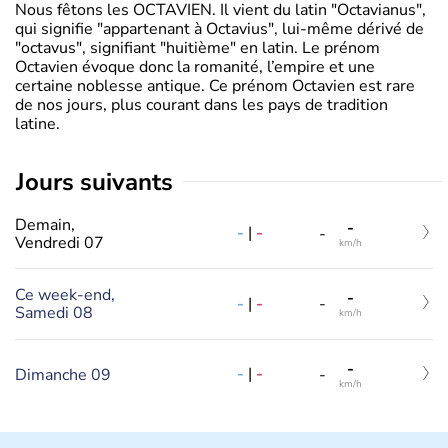
Nous fêtons les OCTAVIEN. Il vient du latin "Octavianus",
qui signifie "appartenant à Octavius", lui-même dérivé de
"octavus", signifiant "huitième" en latin. Le prénom
Octavien évoque donc la romanité, l’empire et une
certaine noblesse antique. Ce prénom Octavien est rare
de nos jours, plus courant dans les pays de tradition
latine.
jours suivants
Demain,
-
-
|
-
-
Vendredi 07
km/h
Ce week-end,
-
-
|
-
-
Samedi 08
km/h
-
-
|
-
Dimanche 09
-
km/h