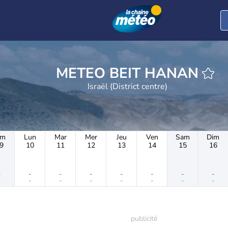
METEO BEIT HANAN
Israël (District centre)
im
Lun
Mar
Mer
Jeu
Ven
Sam
Dim
9
10
11
12
13
14
15
16
-
-
-
-
-
-
-
-
-
-
-
-
-
-
-
-