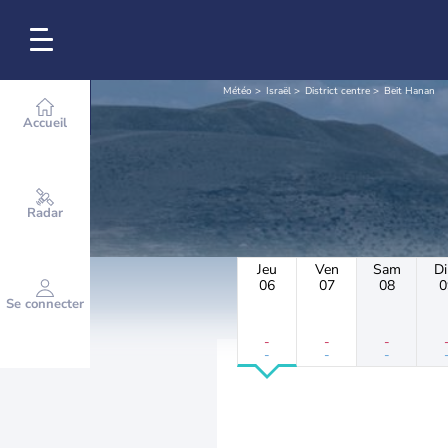
Météo
Israël
District centre
Beit Hanan
Accueil
Radar
Jeu
Ven
Sam
D
06
07
08
0
Se connecter
-
-
-
-
-
-