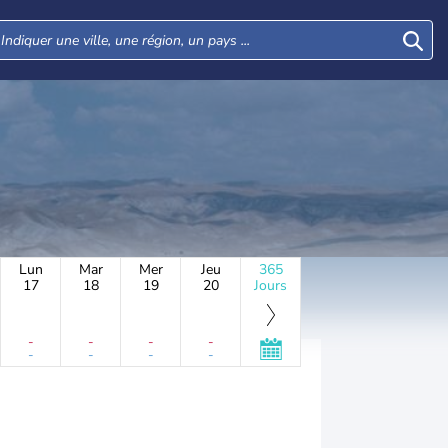
Lun
Mar
Mer
Jeu
365
17
18
19
20
Jours
-
-
-
-
-
-
-
-