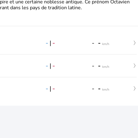
pire et une certaine noblesse antique. Ce prénom Octavien
rant dans les pays de tradition latine.
-
|
-
-
-
km/h
-
|
-
-
-
km/h
-
|
-
-
-
km/h