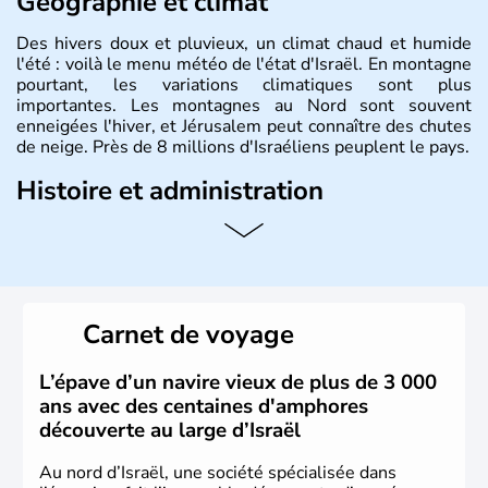
Géographie et climat
Des hivers doux et pluvieux, un climat chaud et humide
l'été : voilà le menu météo de l'état d'Israël. En montagne
pourtant, les variations climatiques sont plus
importantes. Les montagnes au Nord sont souvent
enneigées l'hiver, et Jérusalem peut connaître des chutes
de neige. Près de 8 millions d'Israéliens peuplent le pays.
Histoire et administration
L'Israël est un état de la partie est de la Méditerranée,
ayant proclamé son indépendance le 14 mai 1948. Israël
a décidé d'établir sa capitale à Jérusalem, mais Tel Aviv
reste le centre politique et économique du pays. Il est
peuplé majoritairement de juifs et connaît désormais un
Carnet de voyage
vrai essor économique dans le domaine des nouvelles
technologies.
L’épave d’un navire vieux de plus de 3 000
ans avec des centaines d'amphores
découverte au large d’Israël
Au nord d’Israël, une société spécialisée dans