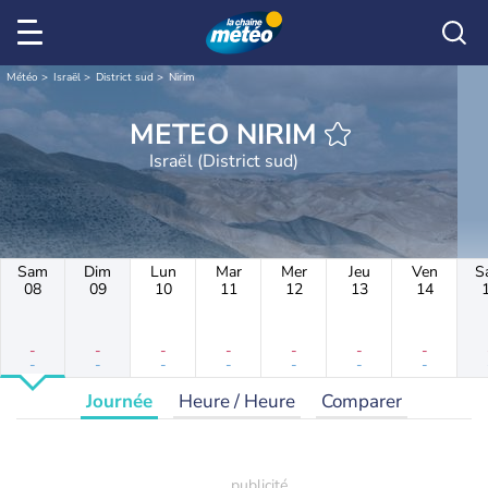
Météo
Israël
District sud
Nirim
METEO NIRIM
Israël (District sud)
Sam
Dim
Lun
Mar
Mer
Jeu
Ven
S
08
09
10
11
12
13
14
-
-
-
-
-
-
-
-
-
-
-
-
-
-
Journée
Heure / Heure
Comparer