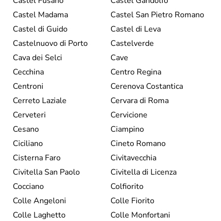
Castel Fusano
Castel Gandolfo
Castel Madama
Castel San Pietro Romano
Castel di Guido
Castel di Leva
Castelnuovo di Porto
Castelverde
Cava dei Selci
Cave
Cecchina
Centro Regina
Centroni
Cerenova Costantica
Cerreto Laziale
Cervara di Roma
Cerveteri
Cervicione
Cesano
Ciampino
Ciciliano
Cineto Romano
Cisterna Faro
Civitavecchia
Civitella San Paolo
Civitella di Licenza
Cocciano
Colfiorito
Colle Angeloni
Colle Fiorito
Colle Laghetto
Colle Monfortani