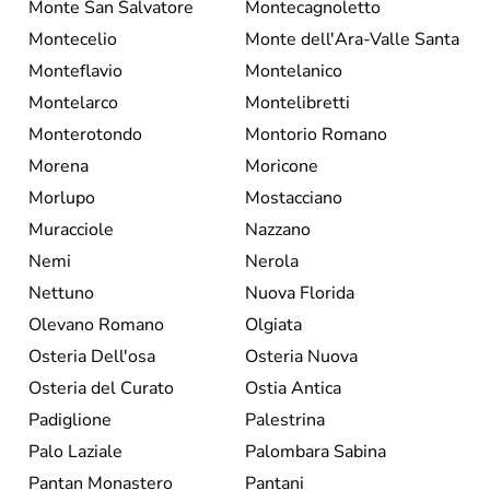
Monte San Salvatore
Montecagnoletto
Montecelio
Monte dell'Ara-Valle Santa
Monteflavio
Montelanico
Montelarco
Montelibretti
Monterotondo
Montorio Romano
Morena
Moricone
Morlupo
Mostacciano
Muracciole
Nazzano
Nemi
Nerola
Nettuno
Nuova Florida
Olevano Romano
Olgiata
Osteria Dell'osa
Osteria Nuova
Osteria del Curato
Ostia Antica
Padiglione
Palestrina
Palo Laziale
Palombara Sabina
Pantan Monastero
Pantani