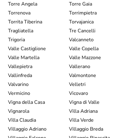
Torre Angela
Torre Gaia
Torrenova
Torrimpietra
Torrita Tiberina
Torvajanica
Tragliatella
Tre Cancelli
Trigoria
Valcanneto
Valle Castiglione
Valle Copella
Valle Martella
Valle Mazzone
Vallepietra
Vallerano
Vallinfreda
Valmontone
Valvarino
Velletri
Vermicino
Vicovaro
Vigna della Casa
Vigna di Valle
Vignarola
Villa Adriana
Villa Claudia
Villa Verde
Villaggio Adriano
Villaggio Breda
Villaggio Falcone
Villaggio Rinascita