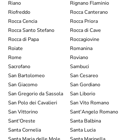
Riano
Rignano Flaminio
Riofreddo
Rocca Canterano
Rocca Cencia
Rocca Priora
Rocca Santo Stefano
Rocca di Cave
Rocca di Papa
Roccagiovine
Roiate
Romanina
Rome
Roviano
Sacrofano
Sambuci
San Bartolomeo
San Cesareo
San Giacomo
San Gordiano
San Gregorio da Sassola
San Liborio
San Polo dei Cavalieri
San Vito Romano
San Vittorino
Sant'Angelo Romano
Sant'Oreste
Santa Balbina
Santa Cornelia
Santa Lucia
Santa Maria delle Mole
Santa Marinella