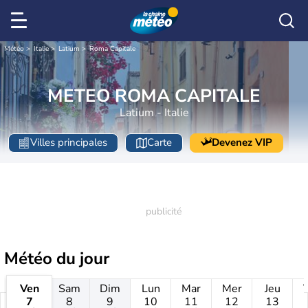
Météo
Italie
Latium
Roma Capitale
METEO ROMA CAPITALE
Latium - Italie
Villes principales
Carte
Devenez VIP
Météo
du jour
Ven
Sam
Dim
Lun
Mar
Mer
Jeu
7
8
9
10
11
12
13