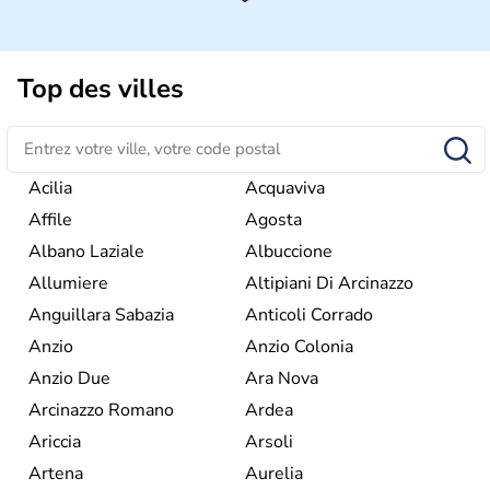
de grandes étendues vinicoles. L’élevage bovin procure
de nombreuses ressources économiques dans la région.
Cimenteries, pétrole et textiles sont les autres industries
phare du
Latium
, porté par ailleurs par une forte activité
Top des villes
touristique grâce à
Rome
.
Acilia
Acquaviva
Affile
Agosta
Albano Laziale
Albuccione
Allumiere
Altipiani Di Arcinazzo
Anguillara Sabazia
Anticoli Corrado
Anzio
Anzio Colonia
Anzio Due
Ara Nova
Arcinazzo Romano
Ardea
Ariccia
Arsoli
Artena
Aurelia