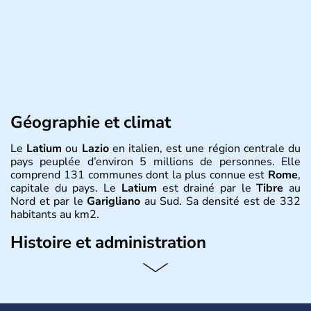
Géographie et climat
Le
Latium
ou
Lazio
en italien, est une région centrale du
pays peuplée d’environ 5 millions de personnes. Elle
comprend 131 communes dont la plus connue est
Rome
,
capitale du pays. Le
Latium
est drainé par le
Tibre
au
Nord et par le
Garigliano
au Sud. Sa densité est de 332
habitants au km2.
Histoire et administration
L’économie du
Latium
est essentiellement agricole, avec
de grandes étendues vinicoles. L’élevage bovin procure
de nombreuses ressources économiques dans la région.
Cimenteries, pétrole et textiles sont les autres industries