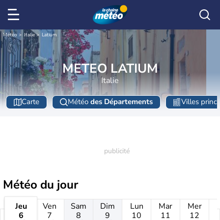
Météo
Italie
Latium
METEO LATIUM
Italie
Carte
Météo
des Départements
Villes princ
Météo
du jour
Jeu
Ven
Sam
Dim
Lun
Mar
Mer
6
7
8
9
10
11
12