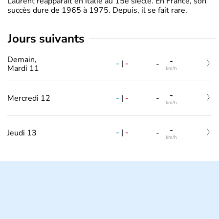
Laurent réapparait en Italie au 15e siècle. En France, son
succès dure de 1965 à 1975. Depuis, il se fait rare.
jours suivants
Demain,
-
-
|
-
-
Mardi 11
km/h
-
-
|
-
Mercredi 12
-
km/h
-
-
|
-
Jeudi 13
-
km/h