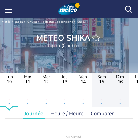
Météo
Japon
Chūbu
Préfecture de Ishikawa
Shika
METEO SHIKA
Japon (Chūbu)
Lun
Mar
Mer
Jeu
Ven
Sam
Dim
L
10
11
12
13
14
15
16
-
-
-
-
-
-
-
-
-
-
-
-
-
-
Journée
Heure / Heure
Comparer