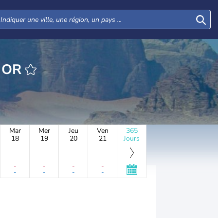
HEURE NEV OR
Mar
Mer
Jeu
Ven
365
18
19
20
21
Jours
-
-
-
-
-
-
-
-