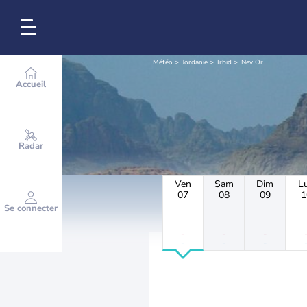
Météo
Jordanie
Irbid
Nev Or
Accueil
Radar
Ven
Sam
Dim
L
07
08
09
1
Se connecter
-
-
-
-
-
-