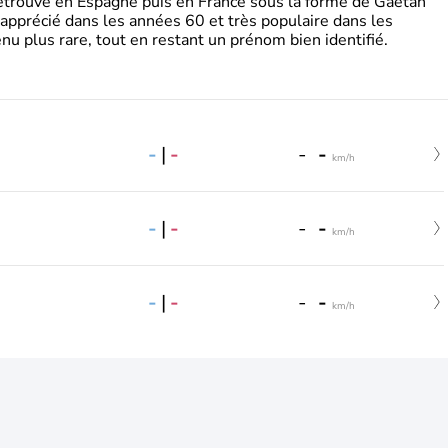
retrouve en Espagne puis en France sous la forme de Gaëtan
 apprécié dans les années 60 et très populaire dans les
nu plus rare, tout en restant un prénom bien identifié.
-
|
-
-
-
km/h
-
|
-
-
-
km/h
-
|
-
-
-
km/h