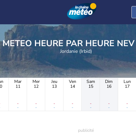
METEO HEURE PAR 
Jordanie (Irbid)
un
Mar
Mer
Jeu
Ven
Sam
Dim
Lun
0
11
12
13
14
15
16
17
-
-
-
-
-
-
-
-
-
-
-
-
-
-
-
-