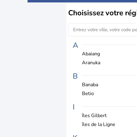
Choisissez
votre rég
A
Abaiang
Aranuka
B
Banaba
Betio
I
îles Gilbert
îles de la Ligne