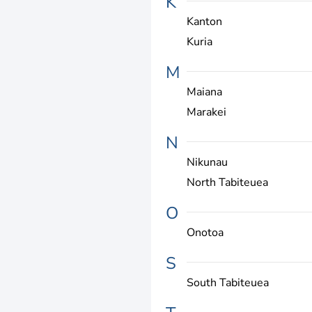
K
Kanton
Kuria
M
Maiana
Marakei
N
Nikunau
North Tabiteuea
O
Onotoa
S
South Tabiteuea