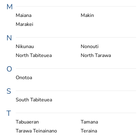
M
Maiana
Makin
Marakei
N
Nikunau
Nonouti
North Tabiteuea
North Tarawa
O
Onotoa
S
South Tabiteuea
T
Tabuaeran
Tamana
Tarawa Teinainano
Teraina