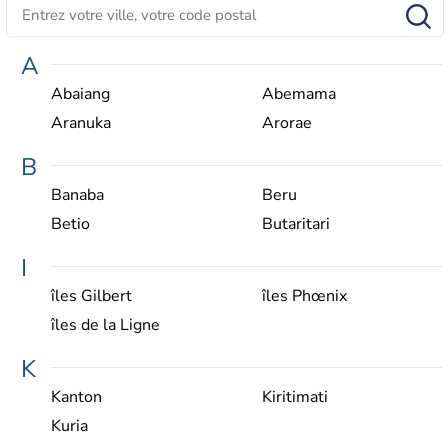
A
Abaiang
Abemama
Aranuka
Arorae
B
Banaba
Beru
Betio
Butaritari
I
îles Gilbert
îles Phœnix
îles de la Ligne
K
Kanton
Kiritimati
Kuria