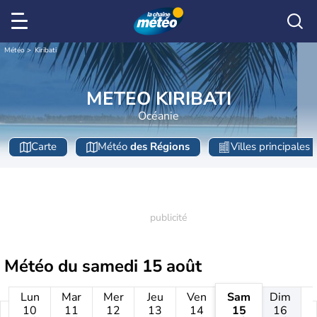
Météo
Kiribati
METEO KIRIBATI
Océanie
Carte
Météo
des Régions
Villes principales
Météo du
samedi 15 août
Lun
Mar
Mer
Jeu
Ven
Sam
Dim
10
11
12
13
14
15
16