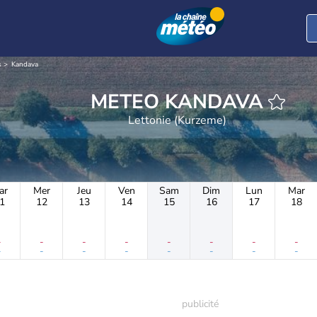
s
Kandava
METEO KANDAVA
Lettonie (Kurzeme)
ar
Mer
Jeu
Ven
Sam
Dim
Lun
Mar
1
12
13
14
15
16
17
18
-
-
-
-
-
-
-
-
-
-
-
-
-
-
-
-