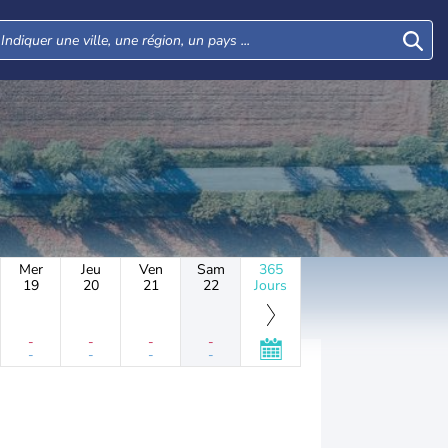
Mer
Jeu
Ven
Sam
365
19
20
21
22
Jours
-
-
-
-
-
-
-
-