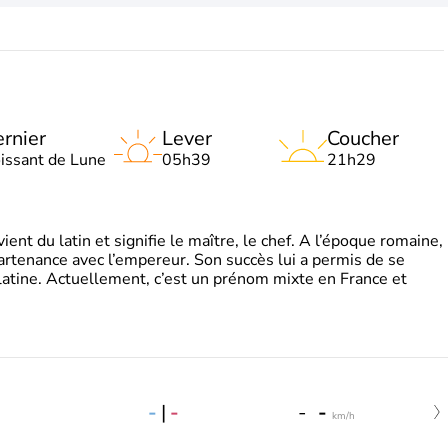
rnier
Lever
Coucher
oissant de Lune
05h39
21h29
t du latin et signifie le maître, le chef. A l’époque romaine,
partenance avec l’empereur. Son succès lui a permis de se
latine. Actuellement, c’est un prénom mixte en France et
-
|
-
-
-
km/h