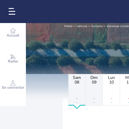
Météo
Lettonie
Kurzeme
Kandavas novad
Accueil
Radar
Sam
Dim
Lun
M
08
09
10
1
Se connecter
-
-
-
-
-
-