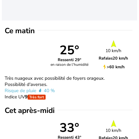
Ce matin
25°
10 km/h
Rafales
20 km/h
Ressenti 29°
en raison de l'humidité
>60 km/h
Très nuageux avec possibilité de foyers orageux.
Possibilité d'averses.
Risque de pluie
40 %
Indice UV
9
Très fort
Cet après-midi
33°
10 km/h
Ressenti 43°
Rafales
20 km/h