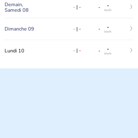
Demain,
-
-
|
-
-
Samedi 08
km/h
-
-
|
-
Dimanche 09
-
km/h
-
-
|
-
Lundi 10
-
km/h