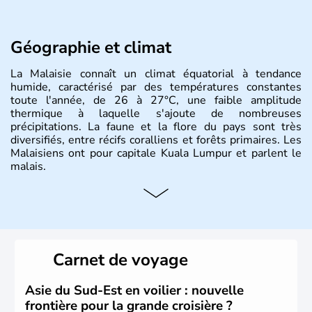
Géographie et climat
La Malaisie connaît un climat équatorial à tendance
humide, caractérisé par des températures constantes
toute l'année, de 26 à 27°C, une faible amplitude
thermique à laquelle s'ajoute de nombreuses
précipitations. La faune et la flore du pays sont très
diversifiés, entre récifs coralliens et forêts primaires. Les
Malaisiens ont pour capitale Kuala Lumpur et parlent le
malais.
Histoire et administration
Situé à 200 km au Nord de l'Equateur, la Malaisie est l'un
des pays les plus importants d'Asiedu Sud-Est. Deux
parties bien distinctes (Occidentale et Orientale)
Carnet de voyage
constituent son territoire. C'est l'un des « tigres » de la
région, passant en quelques années de « pays en voie de
développement » à « pays développé », riche de ses 27
Asie du Sud-Est en voilier : nouvelle
millions d'habitants. La religion dominante est l'Islam.
frontière pour la grande croisière ?