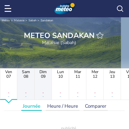
Météo
Malaisie
Sabah
Sandakan
METEO SANDAKAN
Malaisie (Sabah)
Ven
Sam
Dim
Lun
Mar
Mer
Jeu
V
07
08
09
10
11
12
13
-
-
-
-
-
-
-
-
-
-
-
-
-
-
Journée
Heure / Heure
Comparer