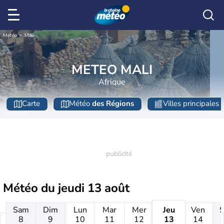
Météo
Mali
METEO MALI
Afrique
Carte
Météo
des Régions
Villes principales
Météo du
jeudi 13 août
Sam
Dim
Lun
Mar
Mer
Jeu
Ven
8
9
10
11
12
13
14