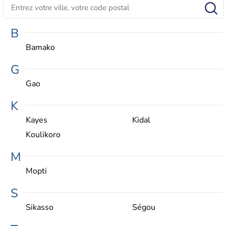
B
Bamako
G
Gao
K
Kayes
Kidal
Koulikoro
M
Mopti
S
Sikasso
Ségou