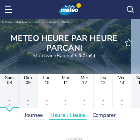
Météo
Moldavie
Raionul Călărași
Parcani
METEO HEURE PAR HEURE
PARCANI
Moldavie (Raionul Călărași)
Sam
Dim
Lun
Mar
Mer
Jeu
Ven
S
08
09
10
11
12
13
14
-
-
-
-
-
-
-
-
-
-
-
-
-
-
Journée
Heure / Heure
Comparer