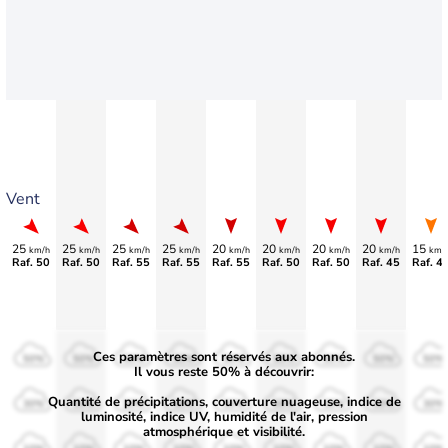
Vent
25
25
25
25
20
20
20
20
15
km/h
km/h
km/h
km/h
km/h
km/h
km/h
km/h
km/
Raf. 50
Raf. 50
Raf. 55
Raf. 55
Raf. 55
Raf. 50
Raf. 50
Raf. 45
Raf. 4
Ces paramètres sont réservés aux abonnés.
50%
50%
50%
50%
50%
50%
50%
50%
50%
Il vous reste 50% à découvrir:
Quantité de précipitations, couverture nuageuse, indice de
30%
30%
30%
30%
30%
30%
30%
30%
30%
luminosité, indice UV, humidité de l'air, pression
atmosphérique et visibilité.