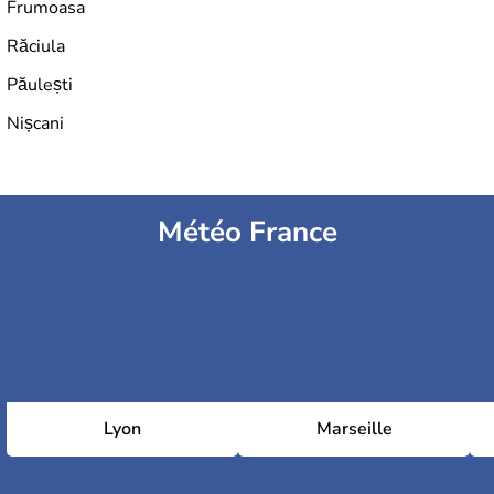
Frumoasa
Răciula
Păulești
Nișcani
Météo France
Lyon
Marseille