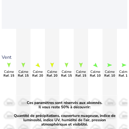
Vent
Calme
Calme
Calme
Calme
Calme
Calme
Calme
Calme
Calme
Raf. 15
Raf. 15
Raf. 20
Raf. 20
Raf. 15
Raf. 15
Raf. 10
Raf. 10
Raf. 1
Ces paramètres sont réservés aux abonnés.
50%
50%
50%
50%
50%
50%
50%
50%
50%
Il vous reste 50% à découvrir:
Quantité de précipitations, couverture nuageuse, indice de
30%
30%
30%
30%
30%
30%
30%
30%
30%
luminosité, indice UV, humidité de l'air, pression
atmosphérique et visibilité.