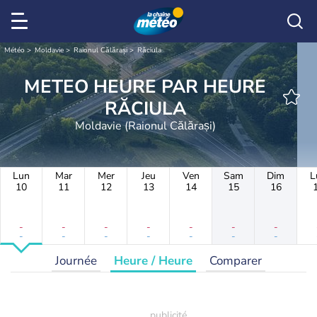
Météo
Moldavie
Raionul Călărași
Răciula
METEO HEURE PAR HEURE
RĂCIULA
Moldavie (Raionul Călărași)
Lun
Mar
Mer
Jeu
Ven
Sam
Dim
L
10
11
12
13
14
15
16
-
-
-
-
-
-
-
-
-
-
-
-
-
-
Journée
Heure / Heure
Comparer