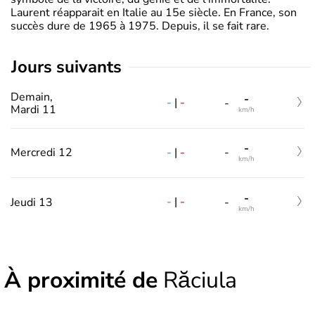
Laurent réapparait en Italie au 15e siècle. En France, son
succès dure de 1965 à 1975. Depuis, il se fait rare.
jours suivants
Demain,
-
-
|
-
-
Mardi 11
km/h
-
-
|
-
Mercredi 12
-
km/h
-
-
|
-
Jeudi 13
-
km/h
À proximité de
Răciula