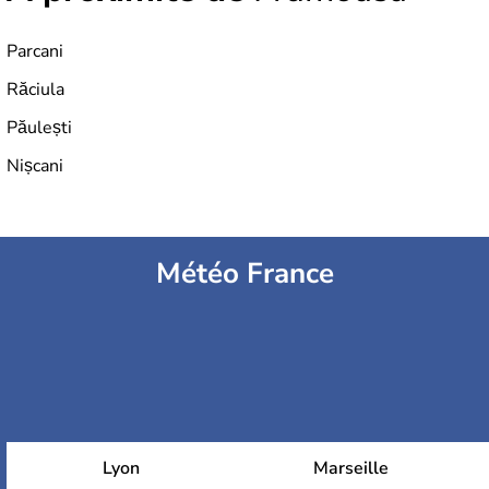
Parcani
Răciula
Păulești
Nișcani
Météo France
Lyon
Marseille