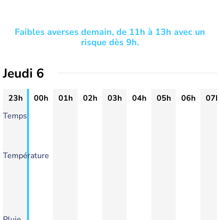
Faibles averses demain, de 11h à 13h avec un
risque dès 9h.
Jeudi 6
23h
00h
01h
02h
03h
04h
05h
06h
07h
Temps
Température
Pluie