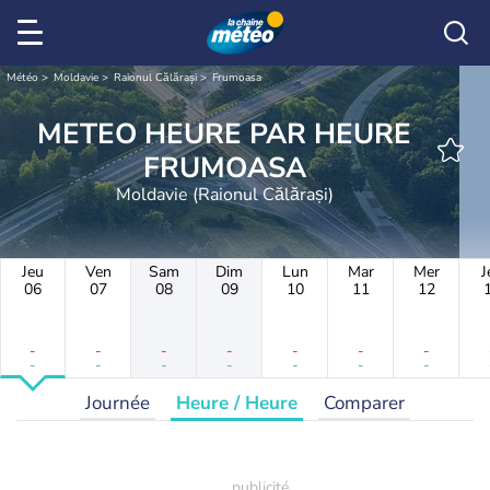
Météo
Moldavie
Raionul Călărași
Frumoasa
METEO HEURE PAR HEURE
FRUMOASA
Moldavie (Raionul Călărași)
Jeu
Ven
Sam
Dim
Lun
Mar
Mer
J
06
07
08
09
10
11
12
-
-
-
-
-
-
-
-
-
-
-
-
-
-
Journée
Heure / Heure
Comparer