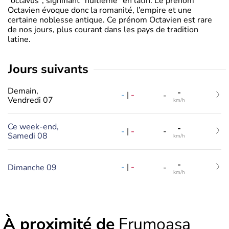
"octavus", signifiant "huitième" en latin. Le prénom
Octavien évoque donc la romanité, l’empire et une
certaine noblesse antique. Ce prénom Octavien est rare
de nos jours, plus courant dans les pays de tradition
latine.
jours suivants
Demain,
-
-
|
-
-
Vendredi 07
km/h
Ce week-end,
-
-
|
-
-
Samedi 08
km/h
-
-
|
-
Dimanche 09
-
km/h
À proximité de
Frumoasa