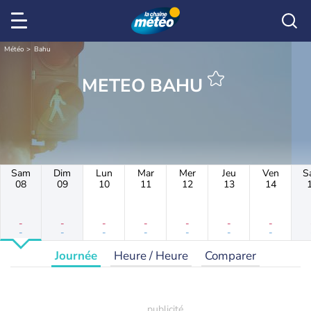
Météo
Bahu
METEO BAHU
Sam
Dim
Lun
Mar
Mer
Jeu
Ven
S
08
09
10
11
12
13
14
-
-
-
-
-
-
-
-
-
-
-
-
-
-
Journée
Heure / Heure
Comparer