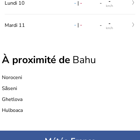
-
-
|
-
Lundi 10
-
km/h
-
-
|
-
Mardi 11
-
km/h
À proximité de
Bahu
Noroceni
Săseni
Ghetlova
Hulboaca