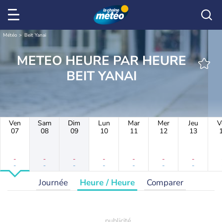
Météo
Beit Yanai
METEO HEURE PAR HEURE
BEIT YANAI
Ven
Sam
Dim
Lun
Mar
Mer
Jeu
V
07
08
09
10
11
12
13
-
-
-
-
-
-
-
-
-
-
-
-
-
-
Journée
Heure / Heure
Comparer