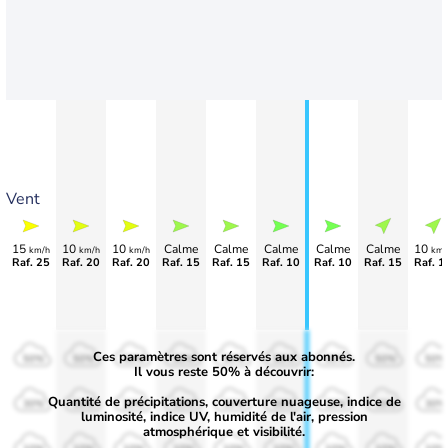
Vent
15
10
10
Calme
Calme
Calme
Calme
Calme
10
km/h
km/h
km/h
km/
Raf. 25
Raf. 20
Raf. 20
Raf. 15
Raf. 15
Raf. 10
Raf. 10
Raf. 15
Raf. 1
Ces paramètres sont réservés aux abonnés.
50%
50%
50%
50%
50%
50%
50%
50%
50%
Il vous reste 50% à découvrir:
Quantité de précipitations, couverture nuageuse, indice de
30%
30%
30%
30%
30%
30%
30%
30%
30%
luminosité, indice UV, humidité de l'air, pression
atmosphérique et visibilité.