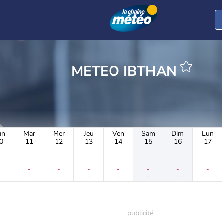
METEO IBTHAN
un
Mar
Mer
Jeu
Ven
Sam
Dim
Lun
0
11
12
13
14
15
16
17
-
-
-
-
-
-
-
-
-
-
-
-
-
-
-
-