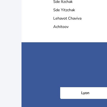
Sde Itzchak
Sde Yitzchak
Lehavot Chaviva
Achitoov
Lyon