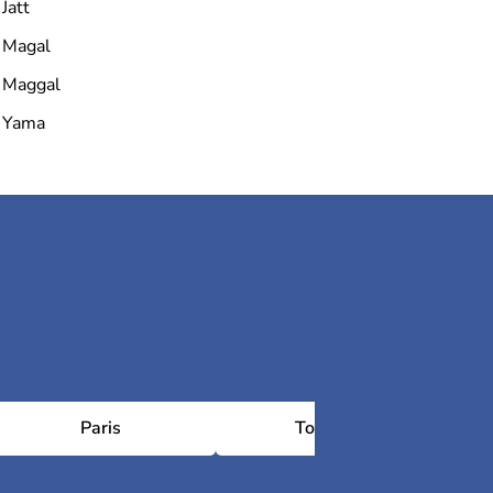
Jatt
Magal
Maggal
Yama
Paris
Toulouse