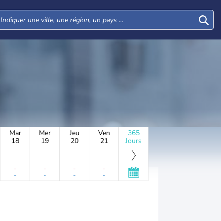
Mar
Mer
Jeu
Ven
365
18
19
20
21
Jours
-
-
-
-
-
-
-
-