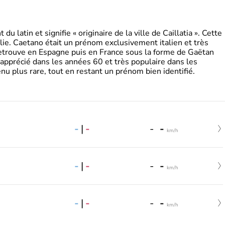
 latin et signifie « originaire de la ville de Caillatia ». Cette
lie. Caetano était un prénom exclusivement italien et très
retrouve en Espagne puis en France sous la forme de Gaëtan
 apprécié dans les années 60 et très populaire dans les
nu plus rare, tout en restant un prénom bien identifié.
-
|
-
-
-
km/h
-
|
-
-
-
km/h
-
|
-
-
-
km/h