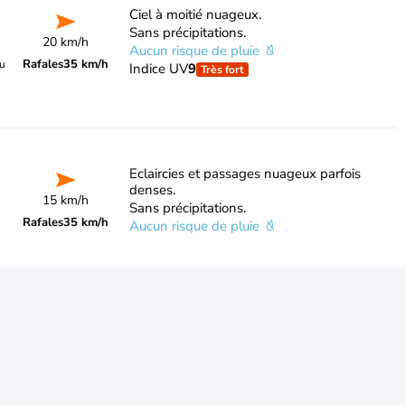
Ciel à moitié nuageux.
Sans précipitations.
20 km/h
Aucun risque de pluie
Rafales
35 km/h
du
Indice UV
9
Très fort
Eclaircies et passages nuageux parfois
denses.
15 km/h
Sans précipitations.
Rafales
35 km/h
Aucun risque de pluie