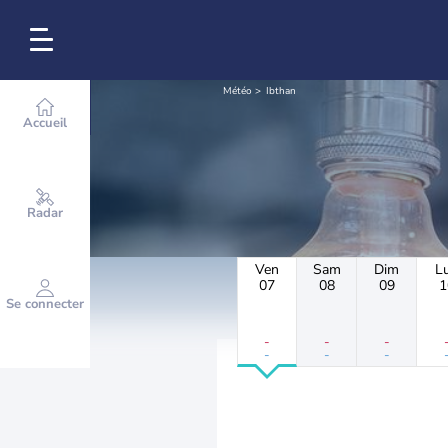
Météo
Ibthan
Accueil
Radar
Ven
Sam
Dim
L
07
08
09
1
Se connecter
-
-
-
-
-
-