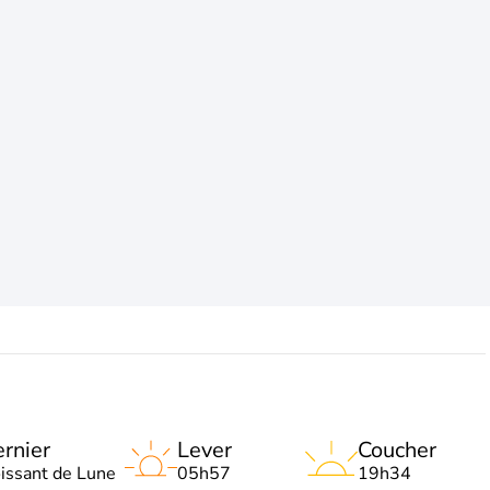
rnier
Lever
Coucher
oissant de Lune
05h57
19h34