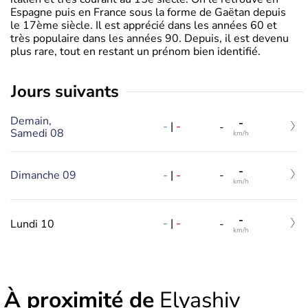
Espagne puis en France sous la forme de Gaëtan depuis
le 17ème siècle. Il est apprécié dans les années 60 et
très populaire dans les années 90. Depuis, il est devenu
plus rare, tout en restant un prénom bien identifié.
jours suivants
Demain,
-
-
|
-
-
Samedi 08
km/h
-
-
|
-
Dimanche 09
-
km/h
-
-
|
-
Lundi 10
-
km/h
À proximité de
Elyashiv