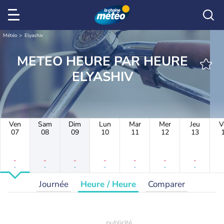
Météo
Elyashiv
METEO HEURE PAR HEURE
ELYASHIV
Ven
Sam
Dim
Lun
Mar
Mer
Jeu
V
07
08
09
10
11
12
13
-
-
-
-
-
-
-
-
-
-
-
-
-
-
Journée
Heure / Heure
Comparer