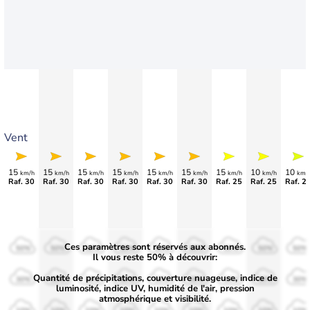
Vent
15
15
15
15
15
15
15
10
10
km/h
km/h
km/h
km/h
km/h
km/h
km/h
km/h
km/
Raf. 30
Raf. 30
Raf. 30
Raf. 30
Raf. 30
Raf. 30
Raf. 25
Raf. 25
Raf. 2
Ces paramètres sont réservés aux abonnés.
50%
50%
50%
50%
50%
50%
50%
50%
50%
Il vous reste 50% à découvrir:
Quantité de précipitations, couverture nuageuse, indice de
30%
30%
30%
30%
30%
30%
30%
30%
30%
luminosité, indice UV, humidité de l'air, pression
atmosphérique et visibilité.