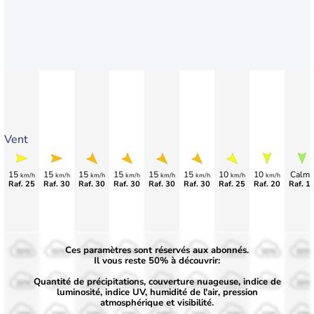
Vent
15
15
15
15
15
15
10
10
Calme
km/h
km/h
km/h
km/h
km/h
km/h
km/h
km/h
Raf. 25
Raf. 30
Raf. 30
Raf. 30
Raf. 30
Raf. 30
Raf. 25
Raf. 20
Raf. 1
Ces paramètres sont réservés aux abonnés.
50%
50%
50%
50%
50%
50%
50%
50%
50%
Il vous reste 50% à découvrir:
Quantité de précipitations, couverture nuageuse, indice de
30%
30%
30%
30%
30%
30%
30%
30%
30%
luminosité, indice UV, humidité de l'air, pression
atmosphérique et visibilité.