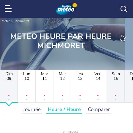
Météo
Michmoret
METEO HEURE PAR HEURE
MICHMORET
Dim
Lun
Mar
Mer
Jeu
Ven
Sam
D
09
10
11
12
13
14
15
-
-
-
-
-
-
-
-
-
-
-
-
-
-
Journée
Heure / Heure
Comparer