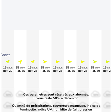
Vent
15
15
15
15
15
15
15
15
15
km/h
km/h
km/h
km/h
km/h
km/h
km/h
km/h
km/
Raf. 20
Raf. 25
Raf. 25
Raf. 25
Raf. 25
Raf. 25
Raf. 25
Raf. 20
Raf. 2
Ces paramètres sont réservés aux abonnés.
50%
50%
50%
50%
50%
50%
50%
50%
50%
Il vous reste 50% à découvrir:
Quantité de précipitations, couverture nuageuse, indice de
30%
30%
30%
30%
30%
30%
30%
30%
30%
luminosité, indice UV, humidité de l'air, pression