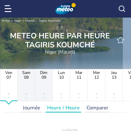
Météo
Niger
Maradi
Tagiris Koumché
METEO HEURE PAR HEURE
TAGIRIS KOUMCHÉ
Niger (Maradi)
Ven
Sam
Dim
Lun
Mar
Mer
Jeu
V
07
08
09
10
11
12
13
-
-
-
-
-
-
-
-
-
-
-
-
-
-
Journée
Heure / Heure
Comparer