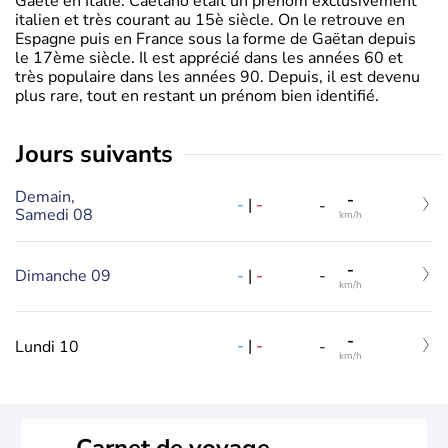
Gaëte en Italie. Caetano était un prénom exclusivement
italien et très courant au 15è siècle. On le retrouve en
Espagne puis en France sous la forme de Gaëtan depuis
le 17ème siècle. Il est apprécié dans les années 60 et
très populaire dans les années 90. Depuis, il est devenu
plus rare, tout en restant un prénom bien identifié.
jours suivants
Demain,
-
-
|
-
-
Samedi 08
km/h
-
-
|
-
Dimanche 09
-
km/h
-
-
|
-
Lundi 10
-
km/h
Carnet de voyage