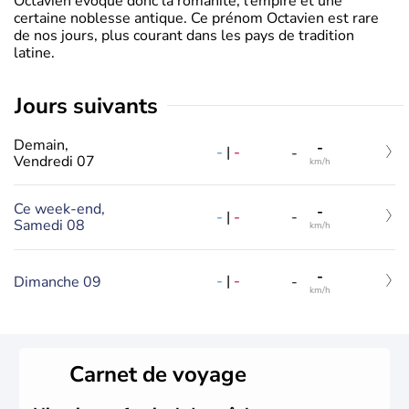
Octavien évoque donc la romanité, l’empire et une
certaine noblesse antique. Ce prénom Octavien est rare
de nos jours, plus courant dans les pays de tradition
latine.
jours suivants
Demain,
-
-
|
-
-
Vendredi 07
km/h
Ce week-end,
-
-
|
-
-
Samedi 08
km/h
-
-
|
-
Dimanche 09
-
km/h
Carnet de voyage