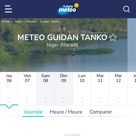
Météo
Niger
Maradi
Guidan Tanko
METEO GUIDAN TANKO
Niger (Maradi)
Jeu
Ven
Sam
Dim
Lun
Mar
Mer
J
06
07
08
09
10
11
12
-
-
-
-
-
-
-
-
-
-
-
-
-
-
Journée
Heure / Heure
Comparer