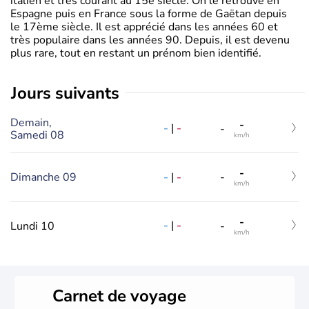
italien et très courant au 15è siècle. On le retrouve en
Espagne puis en France sous la forme de Gaëtan depuis
le 17ème siècle. Il est apprécié dans les années 60 et
très populaire dans les années 90. Depuis, il est devenu
plus rare, tout en restant un prénom bien identifié.
jours suivants
Demain,
-
-
|
-
-
Samedi 08
km/h
-
-
|
-
Dimanche 09
-
km/h
-
-
|
-
Lundi 10
-
km/h
Carnet de voyage