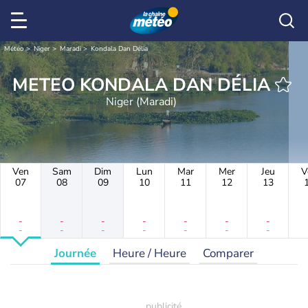
Météo
Niger
Maradi
Kondala Dan Délia
METEO KONDALA DAN DÉLIA
Niger (Maradi)
Ven
Sam
Dim
Lun
Mar
Mer
Jeu
V
07
08
09
10
11
12
13
-
-
-
-
-
-
-
-
-
-
-
-
-
-
Journée
Heure / Heure
Comparer