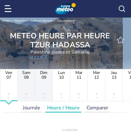
Météo
Palestine
Judea et Samaria
Tzur Hadassa
METEO HEURE PAR HEURE
TZUR HADASSA
Palestine (Judea et Samaria)
Ven
Sam
Dim
Lun
Mar
Mer
Jeu
V
07
08
09
10
11
12
13
-
-
-
-
-
-
-
-
-
-
-
-
-
-
Journée
Heure / Heure
Comparer