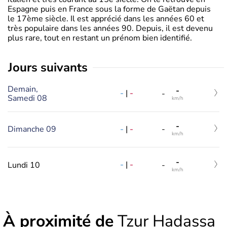
Espagne puis en France sous la forme de Gaëtan depuis
le 17ème siècle. Il est apprécié dans les années 60 et
très populaire dans les années 90. Depuis, il est devenu
plus rare, tout en restant un prénom bien identifié.
jours suivants
Demain,
-
-
|
-
-
Samedi 08
km/h
-
-
|
-
Dimanche 09
-
km/h
-
-
|
-
Lundi 10
-
km/h
À proximité de
Tzur Hadassa