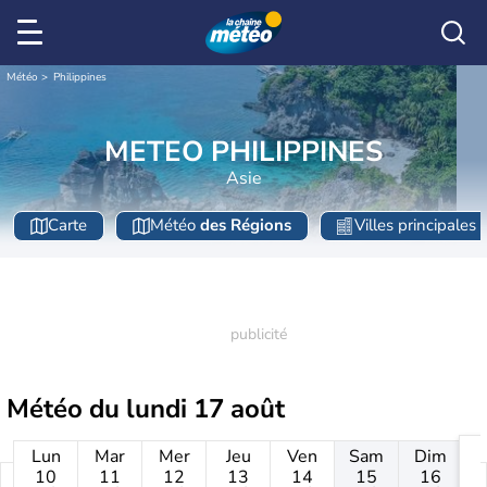
Météo
Philippines
METEO PHILIPPINES
Asie
Carte
Météo
des Régions
Villes principales
Météo du
lundi 17 août
Lun
Mar
Mer
Jeu
Ven
Sam
Dim
10
11
12
13
14
15
16