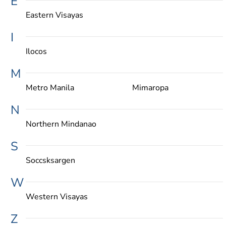
E
Eastern Visayas
I
Ilocos
M
Metro Manila
Mimaropa
N
Northern Mindanao
S
Soccsksargen
W
Western Visayas
Z