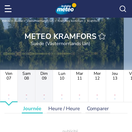
Météo
Suède
Västernorrlands län
Kramfors kommun
Kramfors
METEO KRAMFORS
Suède (Västernorrlands län)
Ven
Sam
Dim
Lun
Mar
Mer
Jeu
V
07
08
09
10
11
12
13
-
-
-
-
-
-
-
-
-
-
-
-
-
-
Journée
Heure / Heure
Comparer