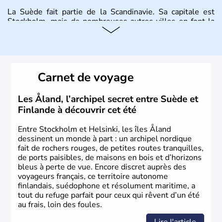
La Suède fait partie de la Scandinavie. Sa capitale est
Stockholm, mais de nombreuses autres villes en font la
renommée comme Malmö et Göteborg. Elle fait partie de
l'Union Européenne, mais n'a pas intégré la zone euro.
Monarchie depuis presque un millénaire, la Suède
possède un roi mais qui n'a qu'un rôle symbolique. La
Suède est depuis longtemps un grand exportateur de fer,
Carnet de voyage
de cuivre et de bois.
Les Åland, l’archipel secret entre Suède et
Finlande à découvrir cet été
Entre Stockholm et Helsinki, les îles Åland
dessinent un monde à part : un archipel nordique
fait de rochers rouges, de petites routes tranquilles,
de ports paisibles, de maisons en bois et d’horizons
bleus à perte de vue. Encore discret auprès des
voyageurs français, ce territoire autonome
finlandais, suédophone et résolument maritime, a
tout du refuge parfait pour ceux qui rêvent d’un été
au frais, loin des foules.