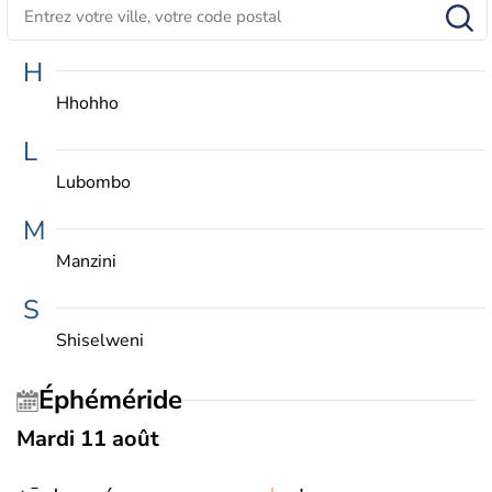
H
Hhohho
L
Lubombo
M
Manzini
S
Shiselweni
Éphéméride
Mardi 11 août