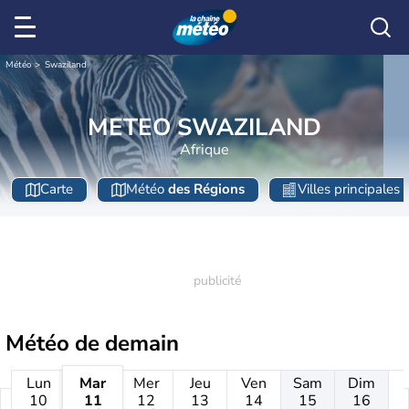
Météo
Swaziland
METEO SWAZILAND
Afrique
Carte
Météo
des Régions
Villes principales
Météo de
demain
Lun
Mar
Mer
Jeu
Ven
Sam
Dim
10
11
12
13
14
15
16