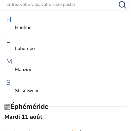
H
Hhohho
L
Lubombo
M
Manzini
S
Shiselweni
Éphéméride
Mardi 11 août