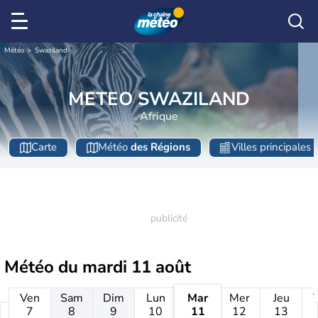
Météo
Swaziland
METEO SWAZILAND
Afrique
Carte
Météo
des Régions
Villes principales
Météo du
mardi 11 août
Ven
Sam
Dim
Lun
Mar
Mer
Jeu
7
8
9
10
11
12
13