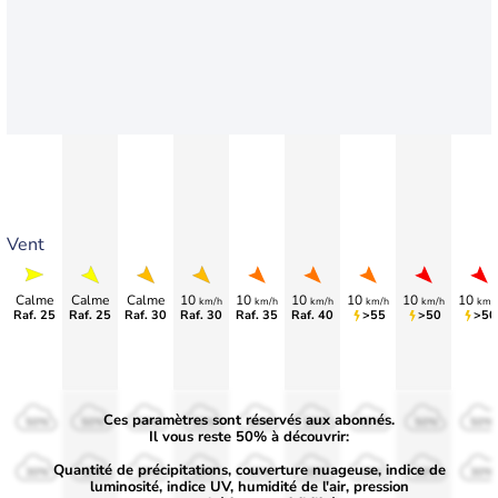
Vent
Calme
Calme
Calme
10
10
10
10
10
10
km/h
km/h
km/h
km/h
km/h
km/
Raf. 25
Raf. 25
Raf. 30
Raf. 30
Raf. 35
Raf. 40
>55
>50
>50
Ces paramètres sont réservés aux abonnés.
50%
50%
50%
50%
50%
50%
50%
50%
50%
Il vous reste 50% à découvrir:
Quantité de précipitations, couverture nuageuse, indice de
30%
30%
30%
30%
30%
30%
30%
30%
30%
luminosité, indice UV, humidité de l'air, pression