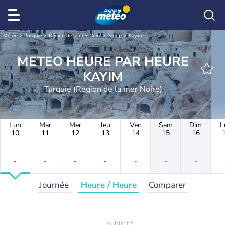
Météo
Turquie
Région de la mer Noire
Sinop
Kayım
METEO HEURE PAR HEURE
KAYIM
Turquie (Région de la mer Noire)
Lun
Mar
Mer
Jeu
Ven
Sam
Dim
L
10
11
12
13
14
15
16
-
-
-
-
-
-
-
-
-
-
-
-
-
-
Journée
Heure / Heure
Comparer