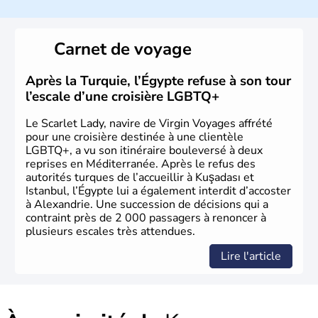
La Turquie est à l'origine composée d'un peuple nomade
originaire d'Asie ayant émigré vers l'Ouest. Ces tribus
hétérogènes se sont organisées en différents royaumes
Carnet de voyage
qui constitueront en 1299 les fondations de l'Empire
ottoman. Après avoir rattaché l'Anatolie et la Thrace
orientale au territoire turc, la République est proclamée
Après la Turquie, l’Égypte refuse à son tour
le 29 octobre 1923. Ankara remplace alors Istanbul au
l’escale d’une croisière LGBTQ+
titre de capitale du pays.
Le Scarlet Lady, navire de Virgin Voyages affrété
pour une croisière destinée à une clientèle
LGBTQ+, a vu son itinéraire bouleversé à deux
reprises en Méditerranée. Après le refus des
autorités turques de l’accueillir à Kuşadası et
Istanbul, l’Égypte lui a également interdit d’accoster
à Alexandrie. Une succession de décisions qui a
contraint près de 2 000 passagers à renoncer à
plusieurs escales très attendues.
Lire l'article