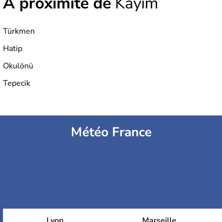
À proximité de
Kayım
Türkmen
Hatip
Okulönü
Tepecik
Météo France
Lyon
Marseille