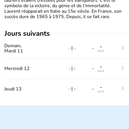
lauriers étaient tressées pour les vainqueurs. C’est le
symbole de la victoire, du génie et de l’immortalité.
Laurent réapparait en Italie au 15e siècle. En France, son
succès dure de 1965 à 1975. Depuis, il se fait rare.
jours suivants
Demain,
-
-
|
-
-
Mardi 11
km/h
-
-
|
-
Mercredi 12
-
km/h
-
-
|
-
Jeudi 13
-
km/h