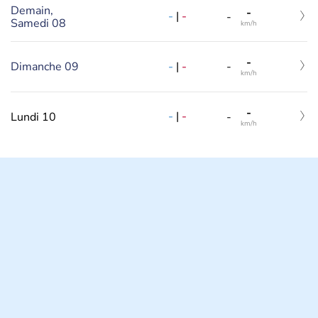
Demain,
-
-
|
-
-
Samedi 08
km/h
-
-
|
-
Dimanche 09
-
km/h
-
-
|
-
Lundi 10
-
km/h