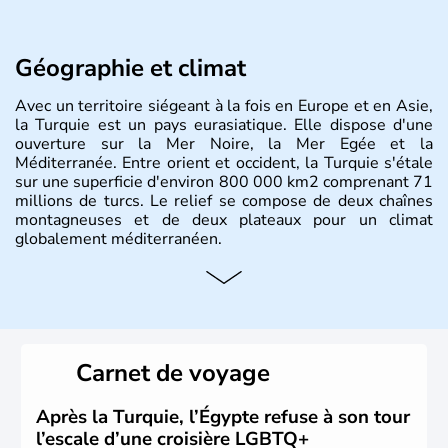
Géographie et climat
Avec un territoire siégeant à la fois en Europe et en Asie,
la Turquie est un pays eurasiatique. Elle dispose d'une
ouverture sur la Mer Noire, la Mer Egée et la
Méditerranée. Entre orient et occident, la Turquie s'étale
sur une superficie d'environ 800 000 km2 comprenant 71
millions de turcs. Le relief se compose de deux chaînes
montagneuses et de deux plateaux pour un climat
globalement méditerranéen.
Histoire et administration
La Turquie est à l'origine composée d'un peuple nomade
originaire d'Asie ayant émigré vers l'Ouest. Ces tribus
hétérogènes se sont organisées en différents royaumes
Carnet de voyage
qui constitueront en 1299 les fondations de l'Empire
ottoman. Après avoir rattaché l'Anatolie et la Thrace
orientale au territoire turc, la République est proclamée
Après la Turquie, l’Égypte refuse à son tour
le 29 octobre 1923. Ankara remplace alors Istanbul au
l’escale d’une croisière LGBTQ+