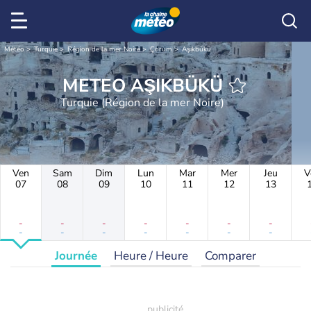
Météo
Turquie
Région de la mer Noire
Çorum
Aşıkbükü
METEO AŞIKBÜKÜ
Turquie (Région de la mer Noire)
Ven
Sam
Dim
Lun
Mar
Mer
Jeu
V
07
08
09
10
11
12
13
-
-
-
-
-
-
-
-
-
-
-
-
-
-
Journée
Heure / Heure
Comparer