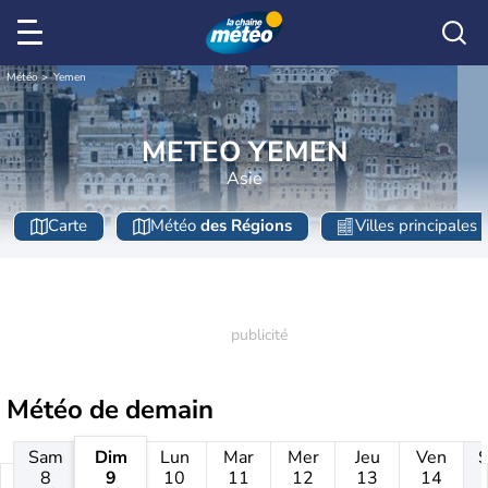
Météo
Yemen
METEO YEMEN
Asie
Carte
Météo
des Régions
Villes principales
Météo de
demain
Sam
Dim
Lun
Mar
Mer
Jeu
Ven
8
9
10
11
12
13
14