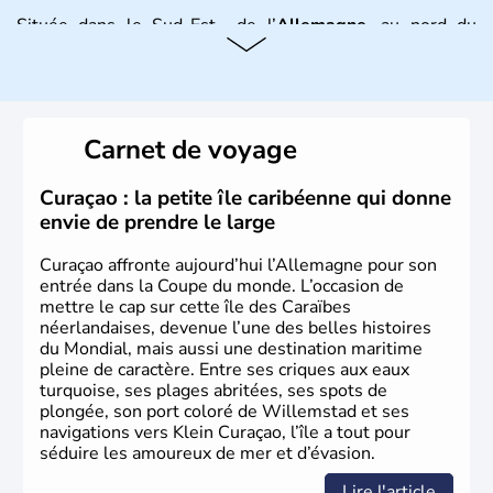
Située dans le Sud-Est de l’
Allemagne
, au nord du
Danube
, la
Bavière
fait partie des seize
Länder
. La
population y est supérieure à 6 millions et parle
l’allemand, langue officielle, mais aussi le dialecte
local, le
bavarois
. Contrairement au Nord de l’Allemagne,
le sud du pays est largement catholique et plutôt
Carnet de voyage
conservateur.
Curaçao : la petite île caribéenne qui donne
envie de prendre le large
Curaçao affronte aujourd’hui l’Allemagne pour son
entrée dans la Coupe du monde. L’occasion de
mettre le cap sur cette île des Caraïbes
néerlandaises, devenue l’une des belles histoires
du Mondial, mais aussi une destination maritime
pleine de caractère. Entre ses criques aux eaux
turquoise, ses plages abritées, ses spots de
plongée, son port coloré de Willemstad et ses
navigations vers Klein Curaçao, l’île a tout pour
séduire les amoureux de mer et d’évasion.
Lire l'article