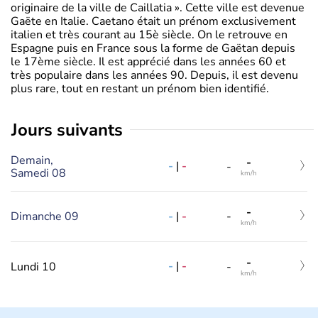
originaire de la ville de Caillatia ». Cette ville est devenue
Gaëte en Italie. Caetano était un prénom exclusivement
italien et très courant au 15è siècle. On le retrouve en
Espagne puis en France sous la forme de Gaëtan depuis
le 17ème siècle. Il est apprécié dans les années 60 et
très populaire dans les années 90. Depuis, il est devenu
plus rare, tout en restant un prénom bien identifié.
jours suivants
Demain,
-
-
|
-
-
Samedi 08
km/h
-
-
|
-
Dimanche 09
-
km/h
-
-
|
-
Lundi 10
-
km/h