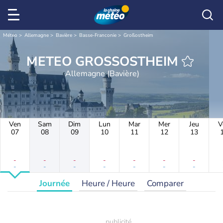
Météo
Allemagne
Bavière
Basse-Franconie
Großostheim
METEO GROSSOSTHEIM
Allemagne (Bavière)
Ven
Sam
Dim
Lun
Mar
Mer
Jeu
V
07
08
09
10
11
12
13
-
-
-
-
-
-
-
-
-
-
-
-
-
-
Journée
Heure / Heure
Comparer