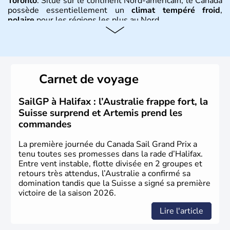
Toronto
. Situé sur le continent Nord-américain, le Canada
possède essentiellement un
climat tempéré froid
,
polaire
pour les régions les plus au Nord.
Histoire et administration
Le Canada a été découvert par l'explorateur Jacques
Cartier en 1534. A l'origine colonie française située sur le
Carnet de voyage
territoire de la ville de Québec, le Canada passe ensuite
sous le contrôle des Britanniques. L'indépendance du
pays a été obtenue au cours d'un long processus qui s'est
SailGP à Halifax : l’Australie frappe fort, la
étalé de 1867 à 1982. Le peuple autochtone des Inuits,
Suisse surprend et Artemis prend les
aujourd'hui appelé Eskimos, n'est découvert qu'au début
commandes
du XXème siècle lors d'une expédition dans le Grand
Nord.
La première journée du Canada Sail Grand Prix a
tenu toutes ses promesses dans la rade d’Halifax.
Entre vent instable, flotte divisée en 2 groupes et
retours très attendus, l’Australie a confirmé sa
domination tandis que la Suisse a signé sa première
victoire de la saison 2026.
Lire l'article