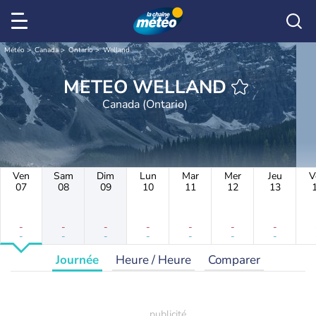
Météo
Canada
Ontario
Welland
METEO WELLAND
Canada (Ontario)
Ven
Sam
Dim
Lun
Mar
Mer
Jeu
V
07
08
09
10
11
12
13
-
-
-
-
-
-
-
-
-
-
-
-
-
-
Journée
Heure / Heure
Comparer