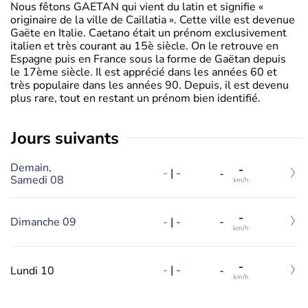
Nous fêtons GAETAN qui vient du latin et signifie «
originaire de la ville de Caillatia ». Cette ville est devenue
Gaëte en Italie. Caetano était un prénom exclusivement
italien et très courant au 15è siècle. On le retrouve en
Espagne puis en France sous la forme de Gaëtan depuis
le 17ème siècle. Il est apprécié dans les années 60 et
très populaire dans les années 90. Depuis, il est devenu
plus rare, tout en restant un prénom bien identifié.
jours suivants
Demain,
-
-
|
-
-
Samedi 08
km/h
-
-
|
-
Dimanche 09
-
km/h
-
-
|
-
Lundi 10
-
km/h