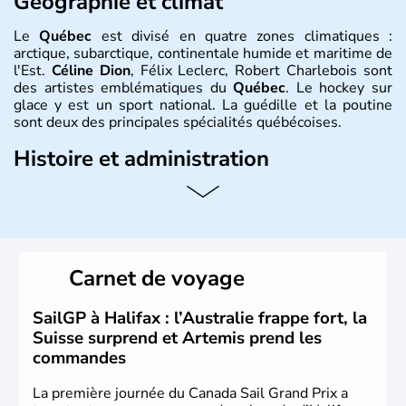
Géographie et climat
Le
Québec
est divisé en quatre zones climatiques :
arctique, subarctique, continentale humide et maritime de
l'Est.
Céline Dion
, Félix Leclerc, Robert Charlebois sont
des artistes emblématiques du
Québec
. Le hockey sur
glace y est un sport national. La guédille et la poutine
sont deux des principales spécialités québécoises.
Histoire et administration
Le
Québec
est une province francophone du
Canada
en
Amérique du Nord. Sa capitale est
Québec
et sa
métropole s’appelle
Montréal
. Elle est traversée par le
Saint-Laurent et le relie à l’Atlantique et aux Grands Lacs.
La langue officielle est le français, langue maternelle de
Carnet de voyage
80 % des
Québécois
. L’aéronautique, les
biotechnologies, l’industrie pharmaceutique, le génie
conseil constituent ses pôles essentiels d’activité.
SailGP à Halifax : l’Australie frappe fort, la
Suisse surprend et Artemis prend les
commandes
La première journée du Canada Sail Grand Prix a