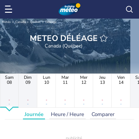
Météo
Canada
Québec
Déléage
METEO DÉLÉAGE
Canada (Québec)
Sam
Dim
Lun
Mar
Mer
Jeu
Ven
S
08
09
10
11
12
13
14
-
-
-
-
-
-
-
-
-
-
-
-
-
-
Journée
Heure / Heure
Comparer