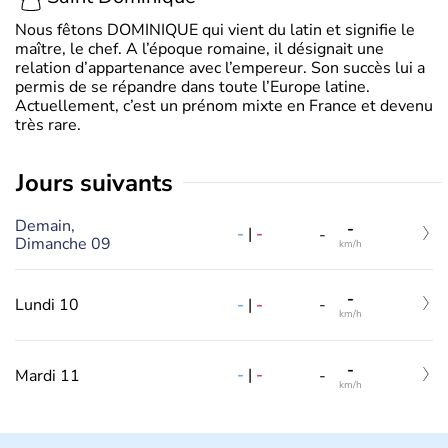
Nous fêtons DOMINIQUE qui vient du latin et signifie le
maître, le chef. A l’époque romaine, il désignait une
relation d’appartenance avec l’empereur. Son succès lui a
permis de se répandre dans toute l’Europe latine.
Actuellement, c’est un prénom mixte en France et devenu
très rare.
jours suivants
Demain,
-
-
|
-
-
Dimanche 09
km/h
-
-
|
-
Lundi 10
-
km/h
-
-
|
-
Mardi 11
-
km/h