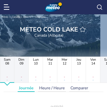
Météo
Canada
Alberta
Cold Lake
METEO COLD LAKE
Canada (Alberta)
Sam
Dim
Lun
Mar
Mer
Jeu
Ven
S
08
09
10
11
12
13
14
-
-
-
-
-
-
-
-
-
-
-
-
-
-
Journée
Heure / Heure
Comparer