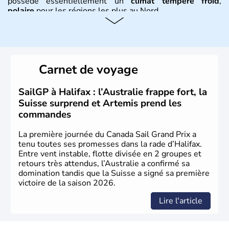
possède essentiellement un
climat tempéré froid
,
polaire
pour les régions les plus au Nord.
Histoire et administration
Le Canada a été découvert par l'explorateur Jacques
Cartier en 1534. A l'origine colonie française située sur le
Carnet de voyage
territoire de la ville de Québec, le Canada passe ensuite
sous le contrôle des Britanniques. L'indépendance du
pays a été obtenue au cours d'un long processus qui s'est
SailGP à Halifax : l’Australie frappe fort, la
étalé de 1867 à 1982. Le peuple autochtone des Inuits,
Suisse surprend et Artemis prend les
aujourd'hui appelé Eskimos, n'est découvert qu'au début
commandes
du XXème siècle lors d'une expédition dans le Grand
Nord.
La première journée du Canada Sail Grand Prix a
tenu toutes ses promesses dans la rade d’Halifax.
Entre vent instable, flotte divisée en 2 groupes et
retours très attendus, l’Australie a confirmé sa
domination tandis que la Suisse a signé sa première
victoire de la saison 2026.
Lire l'article