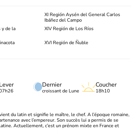
XI Región Aysén del General Carlos
Ibáñez del Campo
 y de la
XIV Región de Los Ríos
inacota
XVI Región de Ñuble
Lever
Dernier
Coucher
07h26
croissant de Lune
18h10
t du latin et signifie le maître, le chef. A l’époque romaine,
partenance avec l’empereur. Son succès lui a permis de se
latine. Actuellement, c’est un prénom mixte en France et