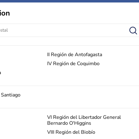
ion
II Región de Antofagasta
IV Región de Coquimbo
a
 Santiago
VI Región del Libertador General
Bernardo O'Higgins
VIII Región del Biobío