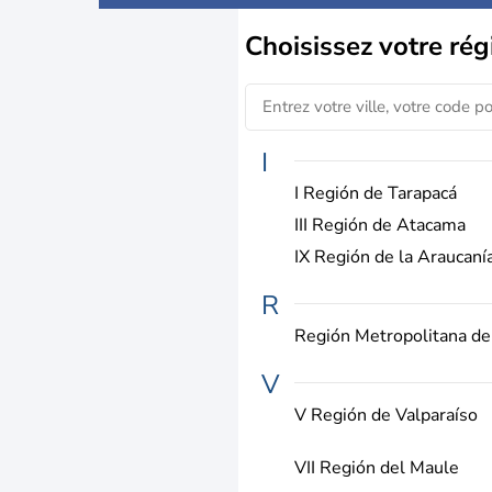
Choisissez
votre rég
I
I Región de Tarapacá
III Región de Atacama
IX Región de la Araucaní
R
Región Metropolitana de
V
V Región de Valparaíso
VII Región del Maule