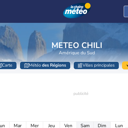
METEO CHILI
Amérique du Sud
Carte
Météo
des Régions
Villes principales
un
Mar
Mer
Jeu
Ven
Sam
Dim
Lun