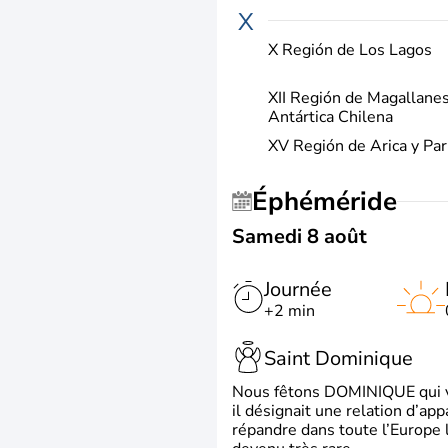
X
X Región de Los Lagos
XII Región de Magallanes
Antártica Chilena
XV Región de Arica y Par
Éphéméride
Samedi 8 août
Journée
+2 min
Saint Dominique
Nous fêtons DOMINIQUE qui vien
il désignait une relation d’ap
répandre dans toute l’Europe 