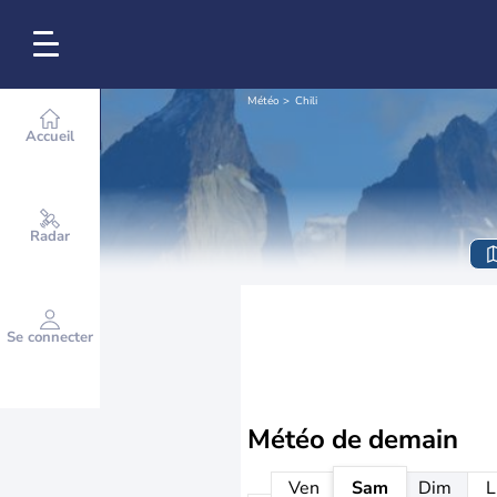
Météo
Chili
Accueil
Radar
Se connecter
Météo de
demain
Ven
Sam
Dim
L