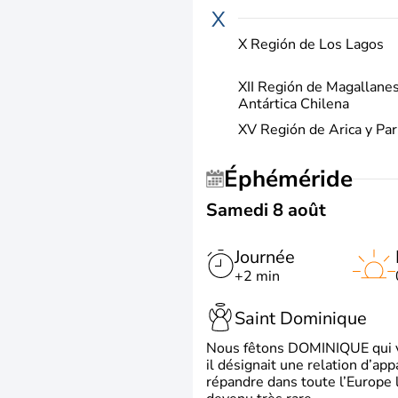
X
X Región de Los Lagos
XII Región de Magallanes
Antártica Chilena
XV Región de Arica y Par
Éphéméride
Samedi 8 août
Journée
+2 min
Saint Dominique
Nous fêtons DOMINIQUE qui vien
il désignait une relation d’ap
répandre dans toute l’Europe 