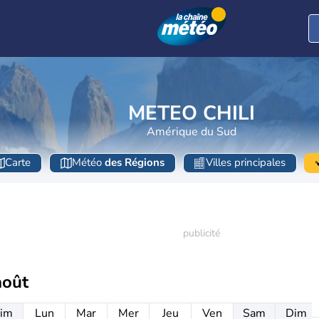
METEO CHILI
Amérique du Sud
Carte
Météo
des Régions
Villes principales
août
im
Lun
Mar
Mer
Jeu
Ven
Sam
Dim