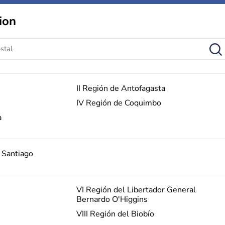
ion
II Región de Antofagasta
IV Región de Coquimbo
a
 Santiago
VI Región del Libertador General
Bernardo O'Higgins
VIII Región del Biobío