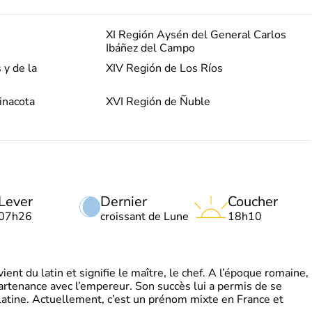
XI Región Aysén del General Carlos
Ibáñez del Campo
 y de la
XIV Región de Los Ríos
inacota
XVI Región de Ñuble
Lever
Dernier
Coucher
07h26
croissant de Lune
18h10
t du latin et signifie le maître, le chef. A l’époque romaine,
partenance avec l’empereur. Son succès lui a permis de se
latine. Actuellement, c’est un prénom mixte en France et