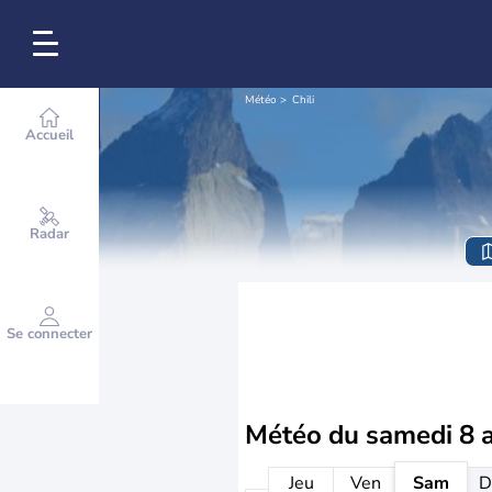
Météo
Chili
Accueil
Radar
Se connecter
Météo du
samedi 8 
Jeu
Ven
Sam
D