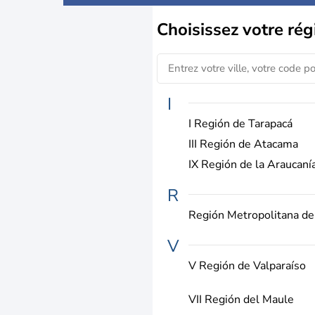
Choisissez
votre rég
I
I Región de Tarapacá
III Región de Atacama
IX Región de la Araucaní
R
Región Metropolitana de
V
V Región de Valparaíso
VII Región del Maule